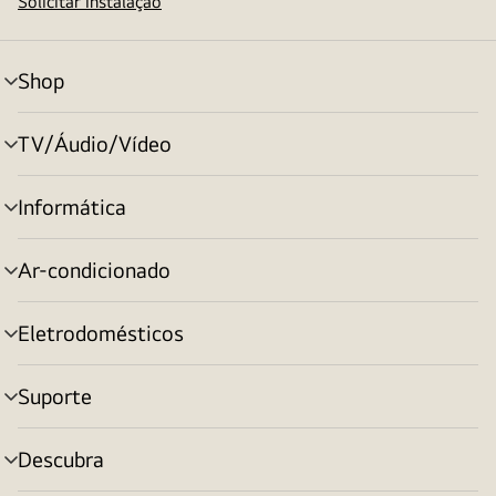
Solicitar instalação
Shop
alternar
menu
TV/Áudio/Vídeo
alternar
menu
Informática
alternar
menu
Ar-condicionado
alternar
menu
Eletrodomésticos
alternar
menu
Suporte
alternar
menu
Descubra
alternar
menu