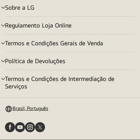
Sobre a LG
alternar
menu
Regulamento Loja Online
alternar
menu
Termos e Condições Gerais de Venda
alternar
menu
Política de Devoluções
alternar
menu
Termos e Condições de Intermediação de
alternar
Serviços
menu
Brasil, Português