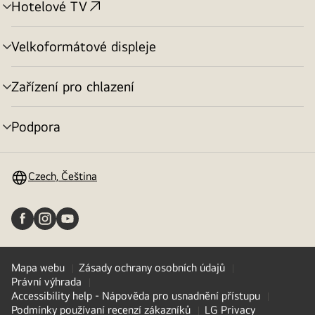
Hotelové TV
přepínání
menu
Velkoformátové displeje
přepínání
menu
Zařízení pro chlazení
přepínání
menu
Podpora
přepínání
menu
Czech, Čeština
Mapa webu
Zásady ochrany osobních údajů
Právní výhrada
Accessibility help - Nápověda pro usnadnění přístupu
Podmínky používaní recenzí zákazníků
LG Privacy