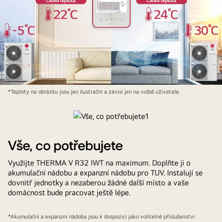
Plné
*Teploty na obrázku jsou jen ilustrační a závisí jen na volbě uživatele.
pohodlí
v
automatickém
režimu1
Vše, co potřebujete
Využijte THERMA V R32 IWT na maximum. Doplňte ji o
akumulační nádobu a expanzní nádobu pro TUV. Instalují se
dovnitř jednotky a nezaberou žádné další místo a vaše
domácnost bude pracovat ještě lépe.
*Akumulační a expanzní nádoba jsou k dospozici jako volitelné příslušenství