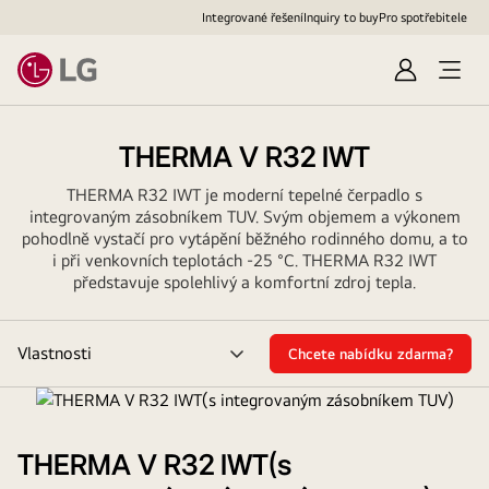
Integrované řešení
Inquiry to buy
Pro spotřebitele
Přihlásit
Otevř
se
nabíd
THERMA V R32 IWT
THERMA R32 IWT je moderní tepelné čerpadlo s
integrovaným zásobníkem TUV. Svým objemem a výkonem
pohodlně vystačí pro vytápění běžného rodinného domu, a to
i při venkovních teplotách -25 °C. THERMA R32 IWT
představuje spolehlivý a komfortní zdroj tepla.
Vlastnosti
Chcete nabídku zdarma?
přepínání
menu
THERMA V R32 IWT(s