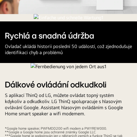
Jednoduchá
diagnostika1
Rychlá a snadná údržba
Ovladač ukládá historii poslední 50 událostí, což zjednodušuje
identifikaci chyb a problémů
Dálkové ovládání odkudkoli
S aplikací ThinQ od LG, můžete ovládat topný systém
kdykoliv a odkudkoliv. LG ThinQ spolupracuje s hlasovým
ovlávání Google. Assistant hlasovým ovládáním s Google
Home smart speaker a wifi modemem.
*Google home speaker, PWFMDD200 wifi modem a PWYREW000.
**Google a Google home jsou ochranné známky Google LLC
***Google home je podporován jen v některých zemích a funkce ThinQ se tak