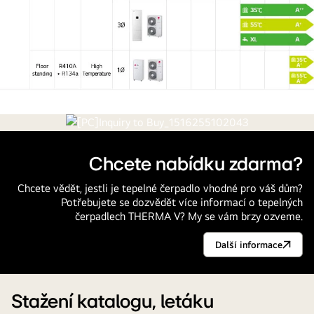
Modelová
řada
THERMA
Chcete nabídku zdarma?
V
Chcete vědět, jestli je tepelné čerpadlo vhodné pro váš dům?
1
Potřebujete se dozvědět více informací o tepelných
čerpadlech THERMA V? My se vám brzy ozveme.
Další informace
Chcete
nabídku
zdarma?
Stažení katalogu, letáku