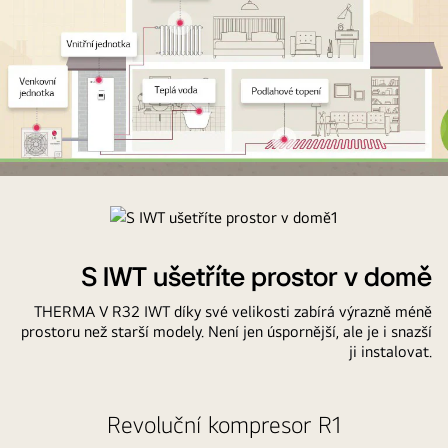
JAK
THERMA
V
R32
S IWT ušetříte prostor v domě
IWT
(s
THERMA V R32 IWT díky své velikosti zabírá výrazně méně
integrovaným
prostoru než starší modely. Není jen úspornější, ale je i snazší
ji instalovat.
zásobníkem
TUV)
FUNGUJE
Revoluční kompresor R1