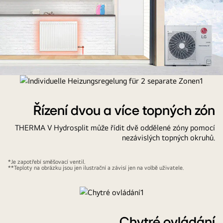
Therma
V
R32
Řízení dvou a více topných zón
IWT
THERMA V Hydrosplit může řídit dvě oddělené zóny pomocí
je
nezávislých topných okruhů.
spolehlivý
zdroj
*Je zapotřebí směšovací ventil.
tepla
**Teploty na obrázku jsou jen ilustrační a závisí jen na volbě uživatele.
Chytré ovládání