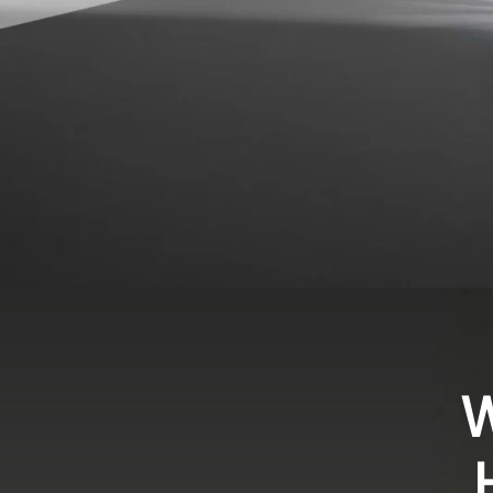
de_grof_ablutlg_feature_002_COPY_1479013372053
W