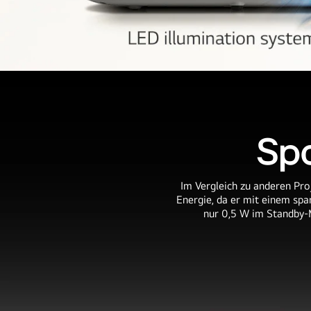
de_grof_ablutlg_feature_001_COPY_1479013340504
Spa
Im Vergleich zu anderen Pr
Energie, da er mit einem sp
nur 0,5 W im Standby-