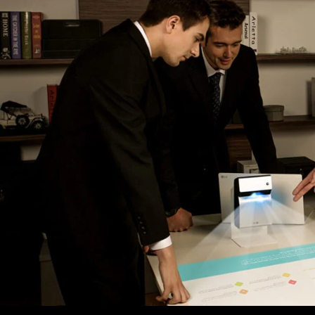
de_grof_ablutlg_hero_001_1477620308029