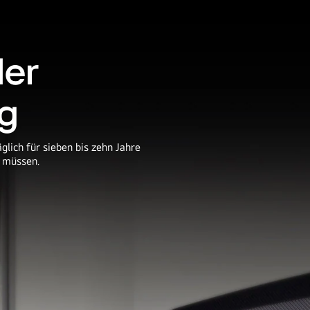
der
ng
lich für sieben bis zehn Jahre
n müssen.