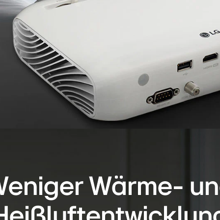
eniger Wärme- u
Heißluftentwicklun