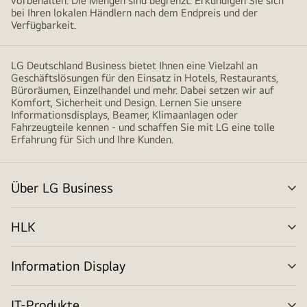
vorbehalten. Die Mengen sind begrenzt. Erkundigen Sie sich
bei Ihren lokalen Händlern nach dem Endpreis und der
Verfügbarkeit.
LG Deutschland Business bietet Ihnen eine Vielzahl an
Geschäftslösungen für den Einsatz in Hotels, Restaurants,
Büroräumen, Einzelhandel und mehr. Dabei setzen wir auf
Komfort, Sicherheit und Design. Lernen Sie unsere
Informationsdisplays, Beamer, Klimaanlagen oder
Fahrzeugteile kennen - und schaffen Sie mit LG eine tolle
Erfahrung für Sich und Ihre Kunden.
Über LG Business
Me
um
HLK
Me
um
Information Display
Me
um
IT-Produkte