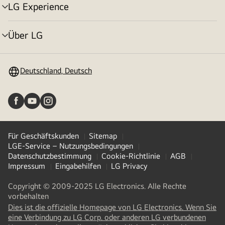
LG Experience
Menü
umschalten
Über LG
Menü
umschalten
Deutschland, Deutsch
Für Geschäftskunden
Sitemap
LGE-Service – Nutzungsbedingungen
Datenschutzbestimmung
Cookie-Richtlinie
AGB
Impressum
Eingabehilfen
LG Privacy
Copyright © 2009-2025 LG Electronics. Alle Rechte
vorbehalten
Dies ist die offizielle Homepage von LG Electronics. Wenn Sie
eine Verbindung zu LG Corp. oder anderen LG verbundenen