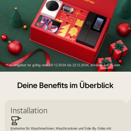
Frohe
Weihnachten
Deine Benefits im Überblick
mit
LG
Installation
Kostenlos für Waschmachinen, Waschtrockner und Side-By-Sides mit