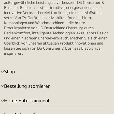
außergewöhnliche Leistung zu verbessern. LG Consumer &
Business Electronics stellt intuitive, energiesparende und
innovative Verbraucherelektronik her, die neue Maßstäbe
setzt. Von TV-Geräten über Mobiltelefone bis hin zu
Klimaanlagen und Waschmaschinen – die breite
Produktpalette von LG Deutschland überzeugt durch
Bedienkomfort, intelligente Technologien, exzellentes Design
und einen niedrigen Energieverbrauch. Machen Sie sich einen
Überblick von unseren aktuellen Produktinnovationen und
lassen Sie sich von LG Consumer & Business Electronics
inspirieren.
Shop
Menü
umschalten
Bestellung stornieren
Menü
umschalten
Home Entertainment
Menü
umschalten