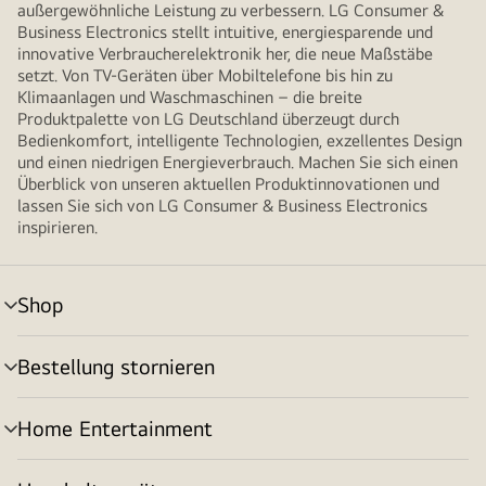
außergewöhnliche Leistung zu verbessern. LG Consumer &
Business Electronics stellt intuitive, energiesparende und
innovative Verbraucherelektronik her, die neue Maßstäbe
setzt. Von TV-Geräten über Mobiltelefone bis hin zu
Klimaanlagen und Waschmaschinen – die breite
Produktpalette von LG Deutschland überzeugt durch
Bedienkomfort, intelligente Technologien, exzellentes Design
und einen niedrigen Energieverbrauch. Machen Sie sich einen
Überblick von unseren aktuellen Produktinnovationen und
lassen Sie sich von LG Consumer & Business Electronics
inspirieren.
Shop
Menü
umschalten
Bestellung stornieren
Menü
umschalten
Home Entertainment
Menü
umschalten