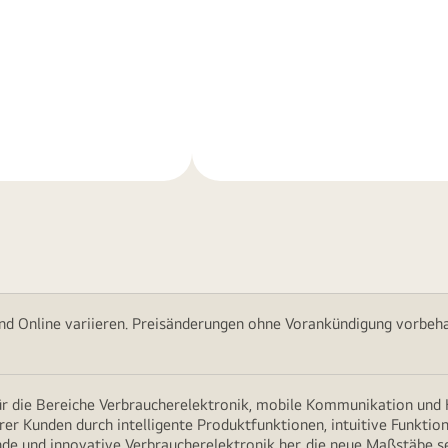
Weitere
nen
Informationen
nd Online variieren. Preisänderungen ohne Vorankündigung vorbehal
für die Bereiche Verbraucherelektronik, mobile Kommunikation un
erer Kunden durch intelligente Produktfunktionen, intuitive Funkti
nde und innovative Verbraucherelektronik her, die neue Maßstäbe s