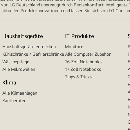
von LG Deutschland überzeugt durch Bedienkomfort, intelligente T
 aktuellen Produktinnovationen und lassen Sie sich von LG Consume
Haushaltsgeräte
IT Produkte
Haushaltsgeräte entdecken
Monitore
P
Kühlschränke / Gefrierschränke
Alle Computer Zubehör
H
Wäschepflege
16 Zoll Notebooks
F
Alle Mikrowellen
17 Zoll Notebooks
A
Tipps & Tricks
G
Klima
R
A
Alle Klimaanlagen
R
Kaufberater
K
N
G