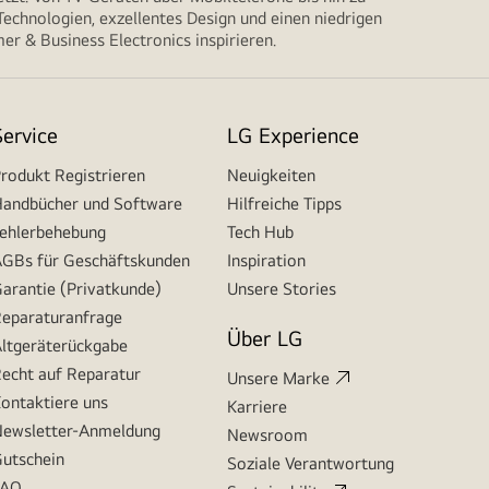
echnologien, exzellentes Design und einen niedrigen
r & Business Electronics inspirieren.
Service
LG Experience
rodukt Registrieren
Neuigkeiten
andbücher und Software
Hilfreiche Tipps
ehlerbehebung
Tech Hub
GBs für Geschäftskunden
Inspiration
arantie (Privatkunde)
Unsere Stories
eparaturanfrage
Über LG
ltgeräterückgabe
echt auf Reparatur
Unsere Marke
ontaktiere uns
Karriere
ewsletter-Anmeldung
Newsroom
utschein
Soziale Verantwortung
FAQ