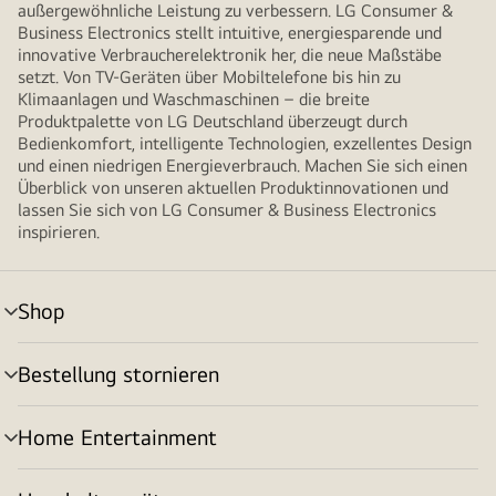
außergewöhnliche Leistung zu verbessern. LG Consumer &
Business Electronics stellt intuitive, energiesparende und
innovative Verbraucherelektronik her, die neue Maßstäbe
setzt. Von TV-Geräten über Mobiltelefone bis hin zu
Klimaanlagen und Waschmaschinen – die breite
Produktpalette von LG Deutschland überzeugt durch
Bedienkomfort, intelligente Technologien, exzellentes Design
und einen niedrigen Energieverbrauch. Machen Sie sich einen
Überblick von unseren aktuellen Produktinnovationen und
lassen Sie sich von LG Consumer & Business Electronics
inspirieren.
Shop
Menü
umschalten
Bestellung stornieren
Menü
umschalten
Home Entertainment
Menü
umschalten