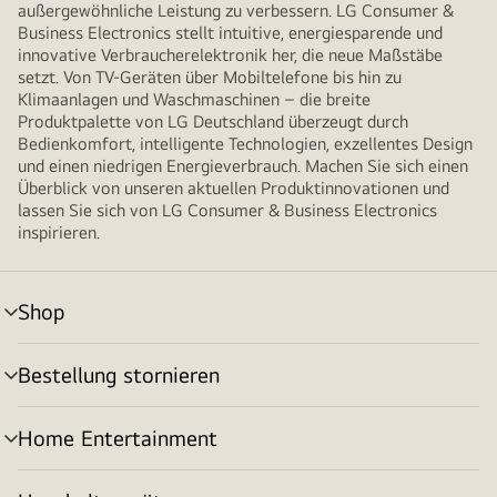
außergewöhnliche Leistung zu verbessern. LG Consumer &
Business Electronics stellt intuitive, energiesparende und
innovative Verbraucherelektronik her, die neue Maßstäbe
setzt. Von TV-Geräten über Mobiltelefone bis hin zu
Klimaanlagen und Waschmaschinen – die breite
Produktpalette von LG Deutschland überzeugt durch
Bedienkomfort, intelligente Technologien, exzellentes Design
und einen niedrigen Energieverbrauch. Machen Sie sich einen
Überblick von unseren aktuellen Produktinnovationen und
lassen Sie sich von LG Consumer & Business Electronics
inspirieren.
Shop
Menü
umschalten
Bestellung stornieren
Menü
umschalten
Home Entertainment
Menü
umschalten