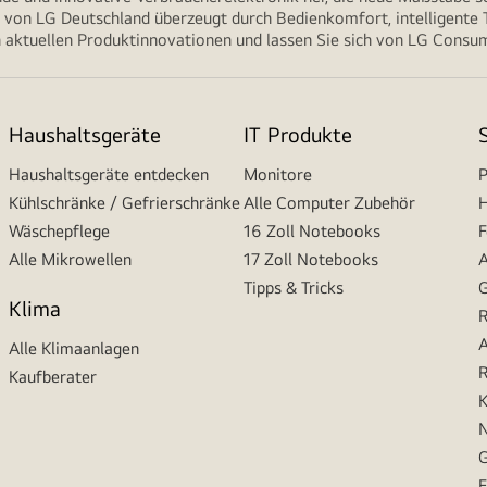
von LG Deutschland überzeugt durch Bedienkomfort, intelligente T
 aktuellen Produktinnovationen und lassen Sie sich von LG Consume
Haushaltsgeräte
IT Produkte
Haushaltsgeräte entdecken
Monitore
P
Kühlschränke / Gefrierschränke
Alle Computer Zubehör
H
Wäschepflege
16 Zoll Notebooks
F
Alle Mikrowellen
17 Zoll Notebooks
A
Tipps & Tricks
G
Klima
R
A
Alle Klimaanlagen
R
Kaufberater
K
N
G