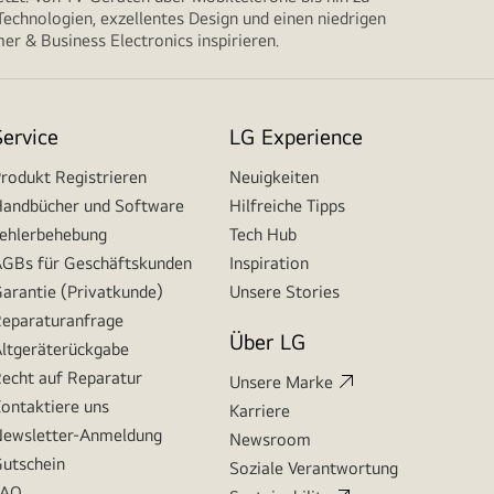
echnologien, exzellentes Design und einen niedrigen
r & Business Electronics inspirieren.
Service
LG Experience
rodukt Registrieren
Neuigkeiten
andbücher und Software
Hilfreiche Tipps
ehlerbehebung
Tech Hub
GBs für Geschäftskunden
Inspiration
arantie (Privatkunde)
Unsere Stories
eparaturanfrage
Über LG
ltgeräterückgabe
echt auf Reparatur
Unsere Marke
ontaktiere uns
Karriere
ewsletter-Anmeldung
Newsroom
utschein
Soziale Verantwortung
FAQ