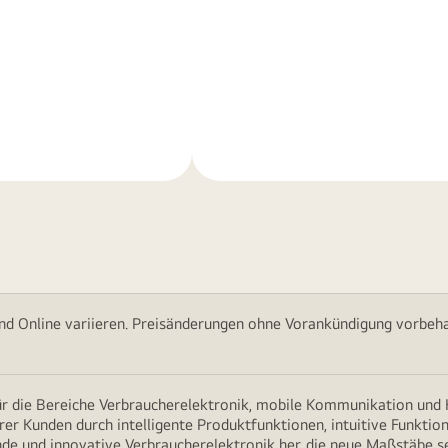
Weitere
nen
Informationen
nd Online variieren. Preisänderungen ohne Vorankündigung vorbehal
für die Bereiche Verbraucherelektronik, mobile Kommunikation un
erer Kunden durch intelligente Produktfunktionen, intuitive Funkti
nde und innovative Verbraucherelektronik her, die neue Maßstäbe s