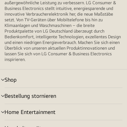
außergewöhnliche Leistung zu verbessern. LG Consumer &
Business Electronics stellt intuitive, energiesparende und
innovative Verbraucherelektronik her, die neue Maßstäbe
setzt. Von TV-Geräten über Mobiltelefone bis hin zu
Klimaanlagen und Waschmaschinen – die breite
Produktpalette von LG Deutschland überzeugt durch
Bedienkomfort, intelligente Technologien, exzellentes Design
und einen niedrigen Energieverbrauch. Machen Sie sich einen
Überblick von unseren aktuellen Produktinnovationen und
lassen Sie sich von LG Consumer & Business Electronics
inspirieren.
Shop
Menü
umschalten
Bestellung stornieren
Menü
umschalten
Home Entertainment
Menü
umschalten