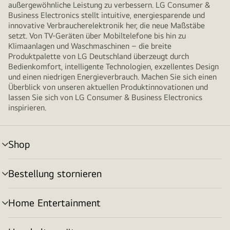
außergewöhnliche Leistung zu verbessern. LG Consumer &
Business Electronics stellt intuitive, energiesparende und
innovative Verbraucherelektronik her, die neue Maßstäbe
setzt. Von TV-Geräten über Mobiltelefone bis hin zu
Klimaanlagen und Waschmaschinen – die breite
Produktpalette von LG Deutschland überzeugt durch
Bedienkomfort, intelligente Technologien, exzellentes Design
und einen niedrigen Energieverbrauch. Machen Sie sich einen
Überblick von unseren aktuellen Produktinnovationen und
lassen Sie sich von LG Consumer & Business Electronics
inspirieren.
Shop
Menü
umschalten
Bestellung stornieren
Menü
umschalten
Home Entertainment
Menü
umschalten