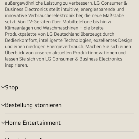
außergewöhnliche Leistung zu verbessern. LG Consumer &
Business Electronics stellt intuitive, energiesparende und
innovative Verbraucherelektronik her, die neue Maßstäbe
setzt. Von TV-Geräten über Mobiltelefone bis hin zu
Klimaanlagen und Waschmaschinen – die breite
Produktpalette von LG Deutschland überzeugt durch
Bedienkomfort, intelligente Technologien, exzellentes Design
und einen niedrigen Energieverbrauch. Machen Sie sich einen
Überblick von unseren aktuellen Produktinnovationen und
lassen Sie sich von LG Consumer & Business Electronics
inspirieren.
Shop
Menü
umschalten
Bestellung stornieren
Menü
umschalten
Home Entertainment
Menü
umschalten