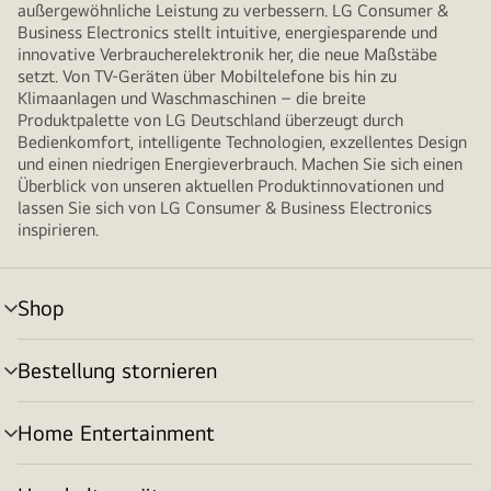
außergewöhnliche Leistung zu verbessern. LG Consumer &
Business Electronics stellt intuitive, energiesparende und
innovative Verbraucherelektronik her, die neue Maßstäbe
setzt. Von TV-Geräten über Mobiltelefone bis hin zu
Klimaanlagen und Waschmaschinen – die breite
Produktpalette von LG Deutschland überzeugt durch
Bedienkomfort, intelligente Technologien, exzellentes Design
und einen niedrigen Energieverbrauch. Machen Sie sich einen
Überblick von unseren aktuellen Produktinnovationen und
lassen Sie sich von LG Consumer & Business Electronics
inspirieren.
Shop
Menü
umschalten
Bestellung stornieren
Menü
umschalten
Home Entertainment
Menü
umschalten