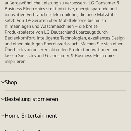
außergewöhnliche Leistung zu verbessern. LG Consumer &
Business Electronics stellt intuitive, energiesparende und
innovative Verbraucherelektronik her, die neue Maßstäbe
setzt. Von TV-Geräten über Mobiltelefone bis hin zu
Klimaanlagen und Waschmaschinen – die breite
Produktpalette von LG Deutschland überzeugt durch
Bedienkomfort, intelligente Technologien, exzellentes Design
und einen niedrigen Energieverbrauch. Machen Sie sich einen
Überblick von unseren aktuellen Produktinnovationen und
lassen Sie sich von LG Consumer & Business Electronics
inspirieren.
Shop
Menü
umschalten
Bestellung stornieren
Menü
umschalten
Home Entertainment
Menü
umschalten