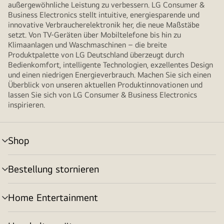
außergewöhnliche Leistung zu verbessern. LG Consumer &
Business Electronics stellt intuitive, energiesparende und
innovative Verbraucherelektronik her, die neue Maßstäbe
setzt. Von TV-Geräten über Mobiltelefone bis hin zu
Klimaanlagen und Waschmaschinen – die breite
Produktpalette von LG Deutschland überzeugt durch
Bedienkomfort, intelligente Technologien, exzellentes Design
und einen niedrigen Energieverbrauch. Machen Sie sich einen
Überblick von unseren aktuellen Produktinnovationen und
lassen Sie sich von LG Consumer & Business Electronics
inspirieren.
Shop
Menü
umschalten
Bestellung stornieren
Menü
umschalten
Home Entertainment
Menü
umschalten