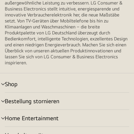
außergewöhnliche Leistung zu verbessern. LG Consumer &
Business Electronics stellt intuitive, energiesparende und
innovative Verbraucherelektronik her, die neue Maßstäbe
setzt. Von TV-Geräten über Mobiltelefone bis hin zu
Klimaanlagen und Waschmaschinen – die breite
Produktpalette von LG Deutschland überzeugt durch
Bedienkomfort, intelligente Technologien, exzellentes Design
und einen niedrigen Energieverbrauch. Machen Sie sich einen
Überblick von unseren aktuellen Produktinnovationen und
lassen Sie sich von LG Consumer & Business Electronics
inspirieren.
Shop
Menü
umschalten
Bestellung stornieren
Menü
umschalten
Home Entertainment
Menü
umschalten