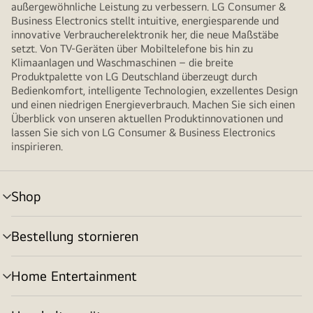
außergewöhnliche Leistung zu verbessern. LG Consumer &
Business Electronics stellt intuitive, energiesparende und
innovative Verbraucherelektronik her, die neue Maßstäbe
setzt. Von TV-Geräten über Mobiltelefone bis hin zu
Klimaanlagen und Waschmaschinen – die breite
Produktpalette von LG Deutschland überzeugt durch
Bedienkomfort, intelligente Technologien, exzellentes Design
und einen niedrigen Energieverbrauch. Machen Sie sich einen
Überblick von unseren aktuellen Produktinnovationen und
lassen Sie sich von LG Consumer & Business Electronics
inspirieren.
Shop
Menü
umschalten
Bestellung stornieren
Menü
umschalten
Home Entertainment
Menü
umschalten