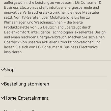
außergewöhnliche Leistung zu verbessern. LG Consumer &
Business Electronics stellt intuitive, energiesparende und
innovative Verbraucherelektronik her, die neue Maßstäbe
setzt. Von TV-Geräten über Mobiltelefone bis hin zu
Klimaanlagen und Waschmaschinen – die breite
Produktpalette von LG Deutschland überzeugt durch
Bedienkomfort, intelligente Technologien, exzellentes Design
und einen niedrigen Energieverbrauch. Machen Sie sich einen
Überblick von unseren aktuellen Produktinnovationen und
lassen Sie sich von LG Consumer & Business Electronics
inspirieren.
Shop
Menü
umschalten
Bestellung stornieren
Menü
umschalten
Home Entertainment
Menü
umschalten