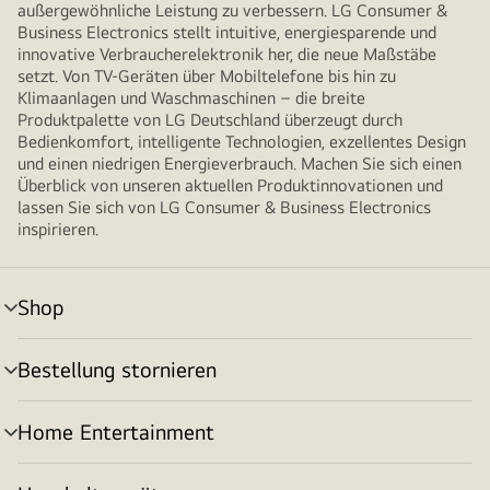
außergewöhnliche Leistung zu verbessern. LG Consumer &
Business Electronics stellt intuitive, energiesparende und
innovative Verbraucherelektronik her, die neue Maßstäbe
setzt. Von TV-Geräten über Mobiltelefone bis hin zu
Klimaanlagen und Waschmaschinen – die breite
Produktpalette von LG Deutschland überzeugt durch
Bedienkomfort, intelligente Technologien, exzellentes Design
und einen niedrigen Energieverbrauch. Machen Sie sich einen
Überblick von unseren aktuellen Produktinnovationen und
lassen Sie sich von LG Consumer & Business Electronics
inspirieren.
Shop
Menü
umschalten
Bestellung stornieren
Menü
umschalten
Home Entertainment
Menü
umschalten