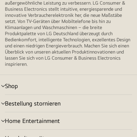
außergewöhnliche Leistung zu verbessern. LG Consumer &
Business Electronics stellt intuitive, energiesparende und
innovative Verbraucherelektronik her, die neue Maßstäbe
setzt. Von TV-Geräten über Mobiltelefone bis hin zu
Klimaanlagen und Waschmaschinen – die breite
Produktpalette von LG Deutschland überzeugt durch
Bedienkomfort, intelligente Technologien, exzellentes Design
und einen niedrigen Energieverbrauch. Machen Sie sich einen
Überblick von unseren aktuellen Produktinnovationen und
lassen Sie sich von LG Consumer & Business Electronics
inspirieren.
Shop
Menü
umschalten
Bestellung stornieren
Menü
umschalten
Home Entertainment
Menü
umschalten