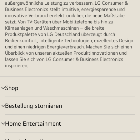
außergewöhnliche Leistung zu verbessern. LG Consumer &
Business Electronics stellt intuitive, energiesparende und
innovative Verbraucherelektronik her, die neue Maßstäbe
setzt. Von TV-Geräten über Mobiltelefone bis hin zu
Klimaanlagen und Waschmaschinen – die breite
Produktpalette von LG Deutschland überzeugt durch
Bedienkomfort, intelligente Technologien, exzellentes Design
und einen niedrigen Energieverbrauch. Machen Sie sich einen
Überblick von unseren aktuellen Produktinnovationen und
lassen Sie sich von LG Consumer & Business Electronics
inspirieren.
Shop
Menü
umschalten
Bestellung stornieren
Menü
umschalten
Home Entertainment
Menü
umschalten