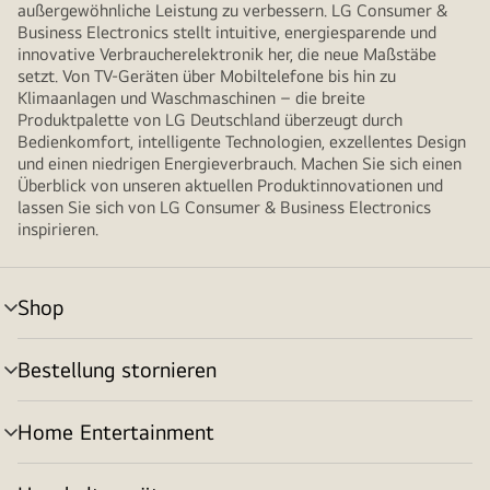
außergewöhnliche Leistung zu verbessern. LG Consumer &
Business Electronics stellt intuitive, energiesparende und
innovative Verbraucherelektronik her, die neue Maßstäbe
setzt. Von TV-Geräten über Mobiltelefone bis hin zu
Klimaanlagen und Waschmaschinen – die breite
Produktpalette von LG Deutschland überzeugt durch
Bedienkomfort, intelligente Technologien, exzellentes Design
und einen niedrigen Energieverbrauch. Machen Sie sich einen
Überblick von unseren aktuellen Produktinnovationen und
lassen Sie sich von LG Consumer & Business Electronics
inspirieren.
Shop
Menü
umschalten
Bestellung stornieren
Menü
umschalten
Home Entertainment
Menü
umschalten