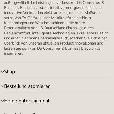
außergewöhnliche Leistung zu verbessern. LG Consumer &
Business Electronics stellt intuitive, energiesparende und
innovative Verbraucherelektronik her, die neue Maßstäbe
setzt. Von TV-Geräten über Mobiltelefone bis hin zu
Klimaanlagen und Waschmaschinen – die breite
Produktpalette von LG Deutschland überzeugt durch
Bedienkomfort, intelligente Technologien, exzellentes Design
und einen niedrigen Energieverbrauch. Machen Sie sich einen
Überblick von unseren aktuellen Produktinnovationen und
lassen Sie sich von LG Consumer & Business Electronics
inspirieren.
Shop
Menü
umschalten
Bestellung stornieren
Menü
umschalten
Home Entertainment
Menü
umschalten