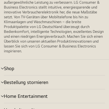
außergewöhnliche Leistung zu verbessern. LG Consumer &
Business Electronics stellt intuitive, energiesparende und
innovative Verbraucherelektronik her, die neue Maßstäbe
setzt. Von TV-Geräten über Mobiltelefone bis hin zu
Klimaanlagen und Waschmaschinen – die breite
Produktpalette von LG Deutschland überzeugt durch
Bedienkomfort, intelligente Technologien, exzellentes Design
und einen niedrigen Energieverbrauch. Machen Sie sich einen
Überblick von unseren aktuellen Produktinnovationen und
lassen Sie sich von LG Consumer & Business Electronics
inspirieren.
Shop
Menü
umschalten
Bestellung stornieren
Menü
umschalten
Home Entertainment
Menü
umschalten