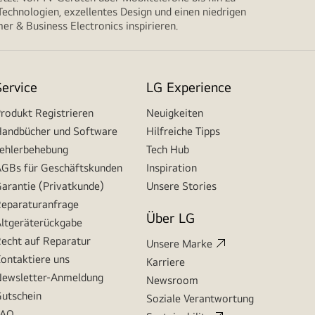
echnologien, exzellentes Design und einen niedrigen
r & Business Electronics inspirieren.
Service
LG Experience
rodukt Registrieren
Neuigkeiten
andbücher und Software
Hilfreiche Tipps
ehlerbehebung
Tech Hub
GBs für Geschäftskunden
Inspiration
arantie (Privatkunde)
Unsere Stories
eparaturanfrage
Über LG
ltgeräterückgabe
echt auf Reparatur
Unsere Marke
ontaktiere uns
Karriere
ewsletter-Anmeldung
Newsroom
utschein
Soziale Verantwortung
FAQ