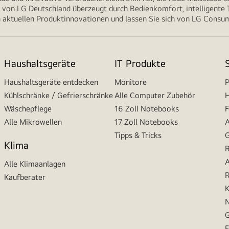
von LG Deutschland überzeugt durch Bedienkomfort, intelligente T
 aktuellen Produktinnovationen und lassen Sie sich von LG Consume
Haushaltsgeräte
IT Produkte
Haushaltsgeräte entdecken
Monitore
P
Kühlschränke / Gefrierschränke
Alle Computer Zubehör
H
Wäschepflege
16 Zoll Notebooks
F
Alle Mikrowellen
17 Zoll Notebooks
A
Tipps & Tricks
G
Klima
R
A
Alle Klimaanlagen
R
Kaufberater
K
N
G