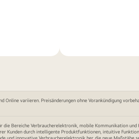
Weitere
nen
Informationen
nd Online variieren. Preisänderungen ohne Vorankündigung vorbehal
für die Bereiche Verbraucherelektronik, mobile Kommunikation un
erer Kunden durch intelligente Produktfunktionen, intuitive Funkti
nde und innovative Verbraucherelektronik her, die neue Maßstäbe s