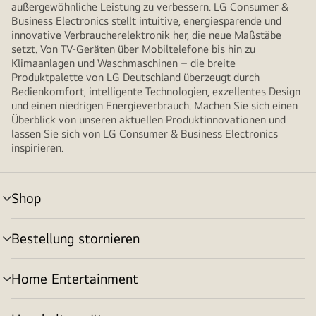
außergewöhnliche Leistung zu verbessern. LG Consumer &
Business Electronics stellt intuitive, energiesparende und
innovative Verbraucherelektronik her, die neue Maßstäbe
setzt. Von TV-Geräten über Mobiltelefone bis hin zu
Klimaanlagen und Waschmaschinen – die breite
Produktpalette von LG Deutschland überzeugt durch
Bedienkomfort, intelligente Technologien, exzellentes Design
und einen niedrigen Energieverbrauch. Machen Sie sich einen
Überblick von unseren aktuellen Produktinnovationen und
lassen Sie sich von LG Consumer & Business Electronics
inspirieren.
Shop
Menü
umschalten
Bestellung stornieren
Menü
umschalten
Home Entertainment
Menü
umschalten