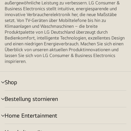
außergewöhnliche Leistung zu verbessern. LG Consumer &
Business Electronics stellt intuitive, energiesparende und
innovative Verbraucherelektronik her, die neue Maßstäbe
setzt. Von TV-Geräten über Mobiltelefone bis hin zu
Klimaanlagen und Waschmaschinen – die breite
Produktpalette von LG Deutschland überzeugt durch
Bedienkomfort, intelligente Technologien, exzellentes Design
und einen niedrigen Energieverbrauch. Machen Sie sich einen
Überblick von unseren aktuellen Produktinnovationen und
lassen Sie sich von LG Consumer & Business Electronics
inspirieren.
Shop
Menü
umschalten
Bestellung stornieren
Menü
umschalten
Home Entertainment
Menü
umschalten