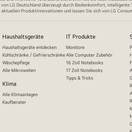
von LG Deutschland überzeugt durch Bedienkomfort, intelligente T
 aktuellen Produktinnovationen und lassen Sie sich von LG Consume
Haushaltsgeräte
IT Produkte
Haushaltsgeräte entdecken
Monitore
P
Kühlschränke / Gefrierschränke
Alle Computer Zubehör
H
Wäschepflege
16 Zoll Notebooks
F
Alle Mikrowellen
17 Zoll Notebooks
A
Tipps & Tricks
G
Klima
R
A
Alle Klimaanlagen
R
Kaufberater
K
N
G