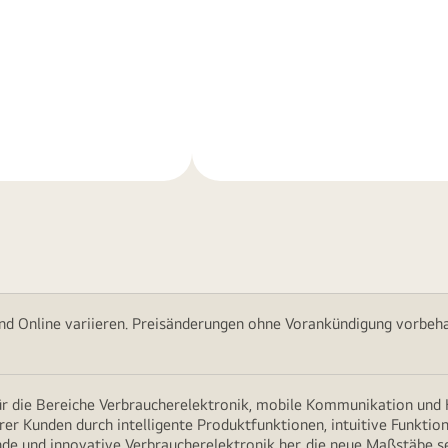
Weitere
nen
Informationen
nd Online variieren. Preisänderungen ohne Vorankündigung vorbehal
für die Bereiche Verbraucherelektronik, mobile Kommunikation un
erer Kunden durch intelligente Produktfunktionen, intuitive Funkti
nde und innovative Verbraucherelektronik her, die neue Maßstäbe s