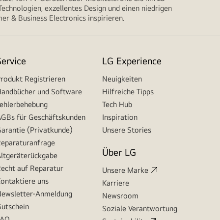
echnologien, exzellentes Design und einen niedrigen
r & Business Electronics inspirieren.
Service
LG Experience
rodukt Registrieren
Neuigkeiten
andbücher und Software
Hilfreiche Tipps
ehlerbehebung
Tech Hub
GBs für Geschäftskunden
Inspiration
arantie (Privatkunde)
Unsere Stories
eparaturanfrage
Über LG
ltgeräterückgabe
echt auf Reparatur
Unsere Marke
ontaktiere uns
Karriere
ewsletter-Anmeldung
Newsroom
utschein
Soziale Verantwortung
FAQ