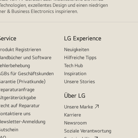
echnologien, exzellentes Design und einen niedrigen
r & Business Electronics inspirieren.
Service
LG Experience
rodukt Registrieren
Neuigkeiten
andbücher und Software
Hilfreiche Tipps
ehlerbehebung
Tech Hub
GBs für Geschäftskunden
Inspiration
arantie (Privatkunde)
Unsere Stories
eparaturanfrage
Über LG
ltgeräterückgabe
echt auf Reparatur
Unsere Marke
ontaktiere uns
Karriere
ewsletter-Anmeldung
Newsroom
utschein
Soziale Verantwortung
FAQ