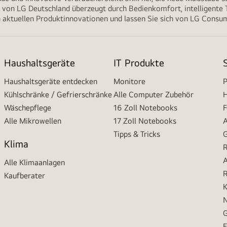
von LG Deutschland überzeugt durch Bedienkomfort, intelligente T
 aktuellen Produktinnovationen und lassen Sie sich von LG Consume
Haushaltsgeräte
IT Produkte
Haushaltsgeräte entdecken
Monitore
P
Kühlschränke / Gefrierschränke
Alle Computer Zubehör
H
Wäschepflege
16 Zoll Notebooks
F
Alle Mikrowellen
17 Zoll Notebooks
A
Tipps & Tricks
G
Klima
R
A
Alle Klimaanlagen
R
Kaufberater
K
N
G