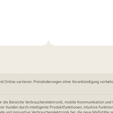
Weitere
nen
Informationen
nd Online variieren. Preisänderungen ohne Vorankündigung vorbehal
für die Bereiche Verbraucherelektronik, mobile Kommunikation un
erer Kunden durch intelligente Produktfunktionen, intuitive Funkti
nde und innovative Verbraucherelektronik her, die neue Maßstäbe s