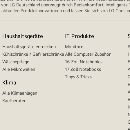
von LG Deutschland überzeugt durch Bedienkomfort, intelligente T
 aktuellen Produktinnovationen und lassen Sie sich von LG Consume
Haushaltsgeräte
IT Produkte
Haushaltsgeräte entdecken
Monitore
P
Kühlschränke / Gefrierschränke
Alle Computer Zubehör
H
Wäschepflege
16 Zoll Notebooks
F
Alle Mikrowellen
17 Zoll Notebooks
A
Tipps & Tricks
G
Klima
R
A
Alle Klimaanlagen
R
Kaufberater
K
N
G