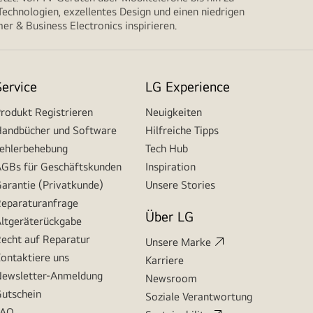
echnologien, exzellentes Design und einen niedrigen
r & Business Electronics inspirieren.
Service
LG Experience
rodukt Registrieren
Neuigkeiten
andbücher und Software
Hilfreiche Tipps
ehlerbehebung
Tech Hub
GBs für Geschäftskunden
Inspiration
arantie (Privatkunde)
Unsere Stories
eparaturanfrage
Über LG
ltgeräterückgabe
echt auf Reparatur
Unsere Marke
ontaktiere uns
Karriere
ewsletter-Anmeldung
Newsroom
utschein
Soziale Verantwortung
FAQ