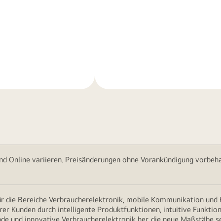
Weitere
nen
Informationen
nd Online variieren. Preisänderungen ohne Vorankündigung vorbehal
für die Bereiche Verbraucherelektronik, mobile Kommunikation un
erer Kunden durch intelligente Produktfunktionen, intuitive Funkti
nde und innovative Verbraucherelektronik her, die neue Maßstäbe s