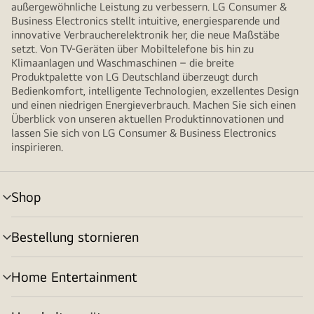
außergewöhnliche Leistung zu verbessern. LG Consumer &
Business Electronics stellt intuitive, energiesparende und
innovative Verbraucherelektronik her, die neue Maßstäbe
setzt. Von TV-Geräten über Mobiltelefone bis hin zu
Klimaanlagen und Waschmaschinen – die breite
Produktpalette von LG Deutschland überzeugt durch
Bedienkomfort, intelligente Technologien, exzellentes Design
und einen niedrigen Energieverbrauch. Machen Sie sich einen
Überblick von unseren aktuellen Produktinnovationen und
lassen Sie sich von LG Consumer & Business Electronics
inspirieren.
Shop
Menü
umschalten
Bestellung stornieren
Menü
umschalten
Home Entertainment
Menü
umschalten