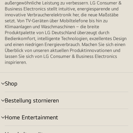
außergewöhnliche Leistung zu verbessern. LG Consumer &
Business Electronics stellt intuitive, energiesparende und
innovative Verbraucherelektronik her, die neue Maßstäbe
setzt. Von TV-Geräten über Mobiltelefone bis hin zu
Klimaanlagen und Waschmaschinen – die breite
Produktpalette von LG Deutschland überzeugt durch
Bedienkomfort, intelligente Technologien, exzellentes Design
und einen niedrigen Energieverbrauch. Machen Sie sich einen
Überblick von unseren aktuellen Produktinnovationen und
lassen Sie sich von LG Consumer & Business Electronics
inspirieren.
Shop
Menü
umschalten
Bestellung stornieren
Menü
umschalten
Home Entertainment
Menü
umschalten