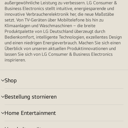
außergewöhnliche Leistung zu verbessern. LG Consumer &
Business Electronics stellt intuitive, energiesparende und
innovative Verbraucherelektronik her, die neue Maßstäbe
setzt. Von TV-Geräten über Mobiltelefone bis hin zu
Klimaanlagen und Waschmaschinen – die breite
Produktpalette von LG Deutschland überzeugt durch
Bedienkomfort, intelligente Technologien, exzellentes Design
und einen niedrigen Energieverbrauch. Machen Sie sich einen
Überblick von unseren aktuellen Produktinnovationen und
lassen Sie sich von LG Consumer & Business Electronics
inspirieren.
Shop
Menü
umschalten
Bestellung stornieren
Menü
umschalten
Home Entertainment
Menü
umschalten