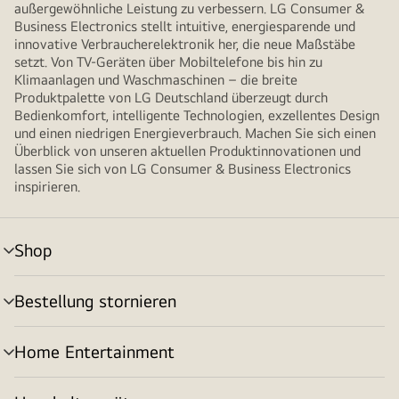
außergewöhnliche Leistung zu verbessern. LG Consumer &
Business Electronics stellt intuitive, energiesparende und
innovative Verbraucherelektronik her, die neue Maßstäbe
setzt. Von TV-Geräten über Mobiltelefone bis hin zu
Klimaanlagen und Waschmaschinen – die breite
Produktpalette von LG Deutschland überzeugt durch
Bedienkomfort, intelligente Technologien, exzellentes Design
und einen niedrigen Energieverbrauch. Machen Sie sich einen
Überblick von unseren aktuellen Produktinnovationen und
lassen Sie sich von LG Consumer & Business Electronics
inspirieren.
Shop
Menü
umschalten
Bestellung stornieren
Menü
umschalten
Home Entertainment
Menü
umschalten