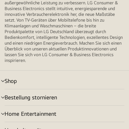
außergewöhnliche Leistung zu verbessern. LG Consumer &
Business Electronics stellt intuitive, energiesparende und
innovative Verbraucherelektronik her, die neue Maßstäbe
setzt. Von TV-Geräten über Mobiltelefone bis hin zu
Klimaanlagen und Waschmaschinen – die breite
Produktpalette von LG Deutschland überzeugt durch
Bedienkomfort, intelligente Technologien, exzellentes Design
und einen niedrigen Energieverbrauch. Machen Sie sich einen
Überblick von unseren aktuellen Produktinnovationen und
lassen Sie sich von LG Consumer & Business Electronics
inspirieren.
Shop
Menü
umschalten
Bestellung stornieren
Menü
umschalten
Home Entertainment
Menü
umschalten