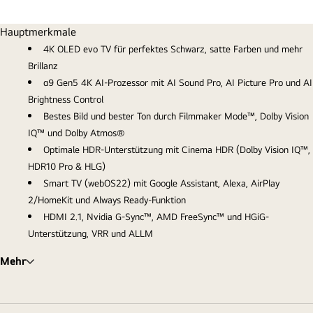
Hauptmerkmale
4K OLED evo TV für perfektes Schwarz, satte Farben und mehr
Brillanz
α9 Gen5 4K AI-Prozessor mit AI Sound Pro, AI Picture Pro und AI
Brightness Control
Bestes Bild und bester Ton durch Filmmaker Mode™, Dolby Vision
IQ™ und Dolby Atmos®
Optimale HDR-Unterstützung mit Cinema HDR (Dolby Vision IQ™,
HDR10 Pro & HLG)
Smart TV (webOS22) mit Google Assistant, Alexa, AirPlay
2/HomeKit und Always Ready-Funktion
HDMI 2.1, Nvidia G-Sync™, AMD FreeSync™ und HGiG-
Unterstützung, VRR und ALLM
Mehr