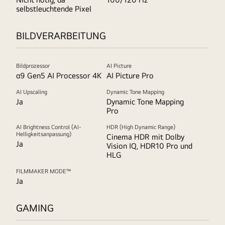
selbstleuchtende Pixel
BILDVERARBEITUNG
Bildprozessor
AI Picture
α9 Gen5 AI Processor 4K
AI Picture Pro
AI Upscaling
Dynamic Tone Mapping
Ja
Dynamic Tone Mapping
Pro
AI Brightness Control (AI-
HDR (High Dynamic Range)
Helligkeitsanpassung)
Cinema HDR mit Dolby
Ja
Vision IQ, HDR10 Pro und
HLG
FILMMAKER MODE™
Ja
GAMING