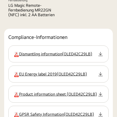
Fernbedienung
LG Magic Remote-
Fernbedienung MR22GN
(NFC) inkl. 2 AA Batterien
Compliance-Informationen
Dismantling information
(
OLED42C29LB
)
Erweiterung
EU Energy label 2019
(
OLED42C29LB
)
Erweiterung
Product information sheet
(
OLED42C29LB
)
Erweiterung
GPSR Safety Information
(
OLED42C29LB
)
Erweiterung