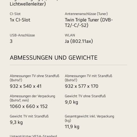
Lichtwellenleiter)
CI-Slot
Antennenanschlüsse (Tuner)
1x CI-Slot
Twin Triple Tuner (DVB-
T2/-C/-S2)
USB-Anschlüsse
WLAN
3
Ja (802.11ax)
ABMESSUNGEN UND GEWICHTE
Abmessungen TV ohne Standfuß
Abmessungen TV mit Standfuß
(BxHxT)
(BxHxT)
932 x 540 x 41
932 x 577 x 170
Abmessungen der Verpackung
Gewicht TV ohne Standfuß
(BxHxT, mm)
9,0 kg
1060 x 660 x 152
Gewicht TV mit Standfuß
Gesamtgewicht inkl. Verpackung
(kg)
9,3 kg
11,9 kg
Unterstützter VESA-Standard