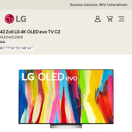
Business Solutions
Für Unternehmen
Anmelden
Cart
Open
Menu
42 Zoll LG 4K OLED evo TV C2
OLED42C29LB
Copy model name
83"
77"
65"
55"
48"
42"