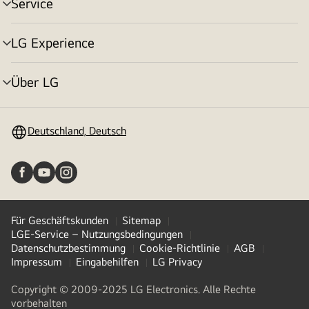
Service
Menü
umschalten
LG Experience
Menü
umschalten
Über LG
Menü
umschalten
Deutschland, Deutsch
Für Geschäftskunden
Sitemap
LGE-Service – Nutzungsbedingungen
Datenschutzbestimmung
Cookie-Richtlinie
AGB
Impressum
Eingabehilfen
LG Privacy
Copyright © 2009-2025 LG Electronics. Alle Rechte
vorbehalten