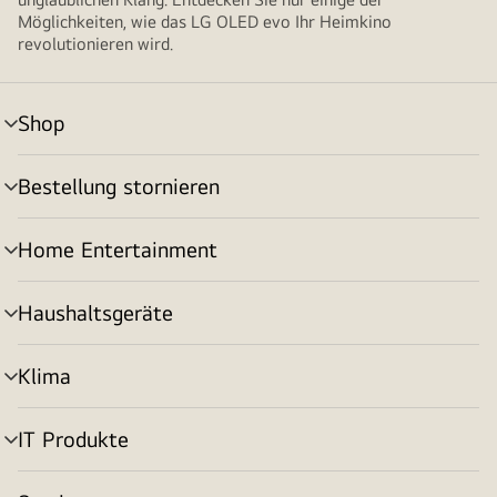
Möglichkeiten, wie das LG OLED evo Ihr Heimkino
revolutionieren wird.
Shop
Menü
umschalten
Bestellung stornieren
Menü
umschalten
Home Entertainment
Menü
umschalten
Haushaltsgeräte
Menü
umschalten
Klima
Menü
umschalten
IT Produkte
Menü
umschalten