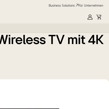
Business Solutions
Für Unternehmen
Produktblatt
Energieklasse
:
MyLG
Cart
EU
ireless TV mit 4K