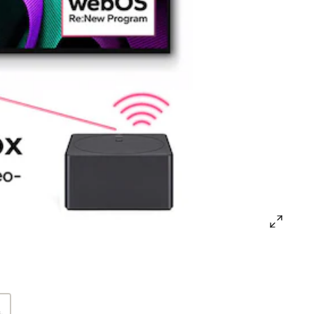
open
gallery
popup