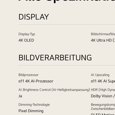
DISPLAY
Display-Typ
Bildschirmauflö
4K OLED
4K Ultra HD (
BILDVERARBEITUNG
Bildprozessor
AI Upscaling
α11 4K AI-Prozessor
α11 4K AI Sup
AI Brightness Control (AI-Helligkeitsanpassung)
HDR (High Dyna
Ja
Dolby Vision
Dimming-Technologie
Bewegungskomp
Zwischenbildbe
Pixel Dimming
OLED Motion