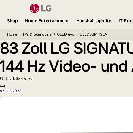
83 Zoll LG SIGNATURE OLED M4 True Wireless TV 
Shop
Home Entertainment
Haushaltsgeräte
IT Pro
Home
TVs & Soundbars
OLED evo
OLED83M49LA
83 Zoll LG SIGNAT
144 Hz Video- und
OLED83M49LA
Copy model name
97"
83"
77"
65"