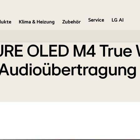
mit 4K 144 Hz Video- und Audioübertragung
Service
LG AI
dukte
Klima & Heizung
Zubehör
URE OLED M4 True W
 Audioübertragung