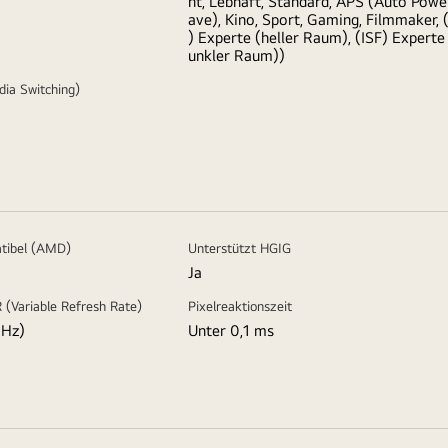
nt, Lebhaft, Standard, APS (Auto Powe
ave), Kino, Sport, Gaming, Filmmaker, 
) Experte (heller Raum), (ISF) Experte
unkler Raum))
ia Switching)
tibel (AMD)
Unterstützt HGIG
Ja
 (Variable Refresh Rate)
Pixelreaktionszeit
 Hz)
Unter 0,1 ms