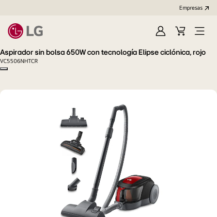
Empresas
Iniciar
Carrito
Open
Sesión
de
Menu
Aspirador sin bolsa 650W con tecnología Elipse ciclónica, rojo
compra
VC5506NHTCR
Copy model name