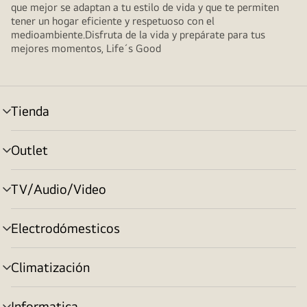
que mejor se adaptan a tu estilo de vida y que te permiten
tener un hogar eficiente y respetuoso con el
medioambiente.Disfruta de la vida y prepárate para tus
mejores momentos, Life´s Good
Tienda
Alternar
menú
Outlet
Alternar
menú
TV/Audio/Video
Alternar
menú
Electrodómesticos
Alternar
menú
Climatización
Alternar
menú
Informatica