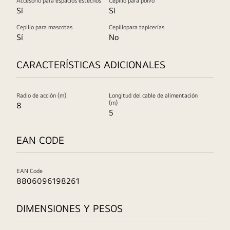
Accesorio para espacios estechos
Cepillo para polvo
Sí
Sí
Cepillo para mascotas
Cepillopara tapicerías
Sí
No
CARACTERÍSTICAS ADICIONALES
Radio de acción (m)
Longitud del cable de alimentación
(m)
8
5
EAN CODE
EAN Code
8806096198261
DIMENSIONES Y PESOS