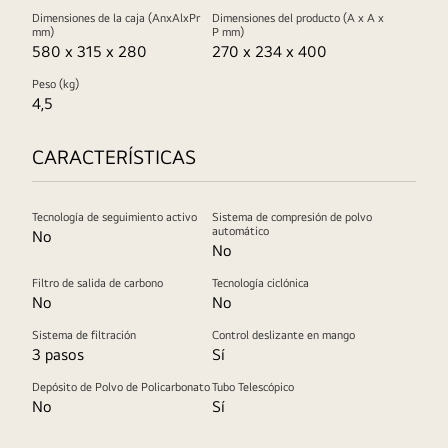
Dimensiones de la caja (AnxAlxPr
Dimensiones del producto (A x A x
mm)
P mm)
580 x 315 x 280
270 x 234 x 400
Peso (kg)
4,5
CARACTERÍSTICAS
Tecnología de seguimiento activo
Sistema de compresión de polvo
automático
No
No
Filtro de salida de carbono
Tecnología ciclónica
No
No
Sistema de filtración
Control deslizante en mango
3 pasos
Sí
Depósito de Polvo de Policarbonato
Tubo Telescópico
No
Sí