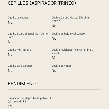
CEPILLOS (ASPIRADOR TRINEO)
Cepillo colchones
Cepillo Carpet Master (Turbine
Nozzle)
No
No
Cepillo Especial esquinas - Corner
Cepillo de bajo nivel sonoro
Free
No
No
Cepillo Mini Turbina
Cepillo multisuperficie (alfombra y
suelo)
No
Sí
Cepillo para parquet
Cepillo de vapor
No
No
RENDIMIENTO
Capacidad del depósito de polvo (L)
(sin comprimir)
1,1