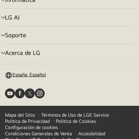
Alternar
menú
LG AI
Alternar
menú
Soporte
Alternar
menú
Acerca de LG
Alternar
menú
España, Español
Mapa del Sitio
Términos de Uso de LGE Service
Política de Privacidad
Política de Cookies
Configuración de cookies
Condiciones Generales de Venta
Accesibilidad