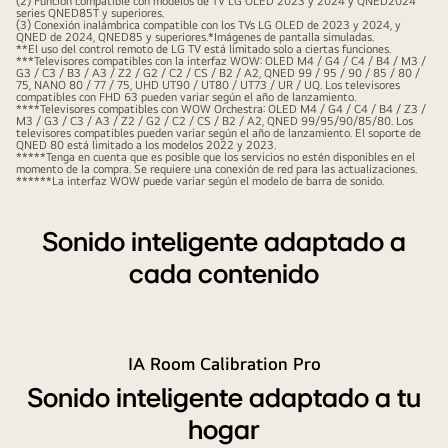
(2) Función compatible con modelos de TV LG OLED 2023 y 2024 y QNED2024
series QNED85T y superiores.
(3) Conexión inalámbrica compatible con los TVs LG OLED de 2023 y 2024, y
QNED de 2024, QNED85 y superiores.*Imágenes de pantalla simuladas.
**El uso del control remoto de LG TV está limitado solo a ciertas funciones.
***Televisores compatibles con la interfaz WOW: OLED M4 / G4 / C4 / B4 / M3 /
G3 / C3 / B3 / A3 / Z2 / G2 / C2 / CS / B2 / A2, QNED 99 / 95 / 90 / 85 / 80 /
75, NANO 80 / 77 / 75, UHD UT90 / UT80 / UT73 / UR / UQ. Los televisores
compatibles con FHD 63 pueden variar según el año de lanzamiento.
****Televisores compatibles con WOW Orchestra: OLED M4 / G4 / C4 / B4 / Z3 /
M3 / G3 / C3 / A3 / Z2 / G2 / C2 / CS / B2 / A2, QNED 99/95/90/85/80. Los
televisores compatibles pueden variar según el año de lanzamiento. El soporte de
QNED 80 está limitado a los modelos 2022 y 2023.
*****Tenga en cuenta que es posible que los servicios no estén disponibles en el
momento de la compra. Se requiere una conexión de red para las actualizaciones.
******La interfaz WOW puede variar según el modelo de barra de sonido.
Sonido inteligente adaptado a
cada contenido
IA Room Calibration Pro
Sonido inteligente adaptado a tu
hogar