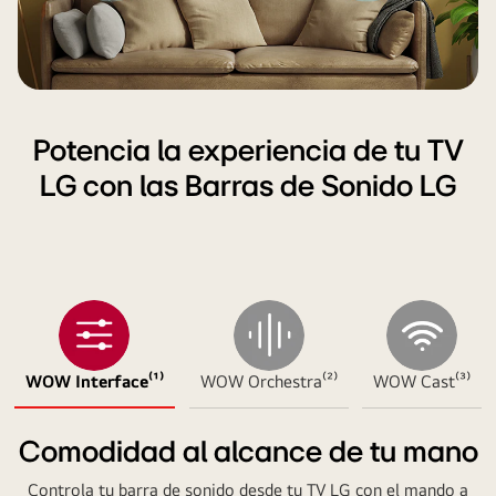
estar.
Un
subwoofer
crea
un
Potencia la experiencia de tu TV
efecto
de
LG con las Barras de Sonido LG
sonido
desde
la
parte
inferior.
WOW Interface⁽¹⁾
WOW Orchestra⁽²⁾
WOW Cast⁽³⁾
Comodidad al alcance de tu mano
Controla tu barra de sonido desde tu TV LG con el mando a