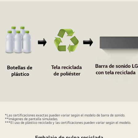
metálico
de
la
barra
de
sonido
en
el
frente.
Una
observación
inclinada
de
la
Un
parte
pictograma
*Las certificaciones exactas pueden variar según el modelo de barra de sonido.
posterior
muestra
**Imágenes de pantalla simuladas.
***El uso de plástico reciclado y las certificaciones pueden variar según el modelo.
del
botellas
marco
de
Embalaje de pulpa reciclada