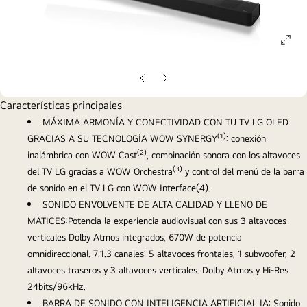
ope
gall
pop
Diapositiva
Diapositiva
anterior
siguiente
Características principales
MÁXIMA ARMONÍA Y CONECTIVIDAD CON TU TV LG OLED
(1)
GRACIAS A SU TECNOLOGÍA WOW SYNERGY
: conexión
(2)
inalámbrica con WOW Cast
, combinación sonora con los altavoces
(3)
del TV LG gracias a WOW Orchestra
y control del menú de la barra
de sonido en el TV LG con WOW Interface(4).
SONIDO ENVOLVENTE DE ALTA CALIDAD Y LLENO DE
MATICES:Potencia la experiencia audiovisual con sus 3 altavoces
verticales Dolby Atmos integrados, 670W de potencia
omnidireccional. 7.1.3 canales: 5 altavoces frontales, 1 subwoofer, 2
altavoces traseros y 3 altavoces verticales. Dolby Atmos y Hi-Res
24bits/96kHz.
BARRA DE SONIDO CON INTELIGENCIA ARTIFICIAL IA: Sonido