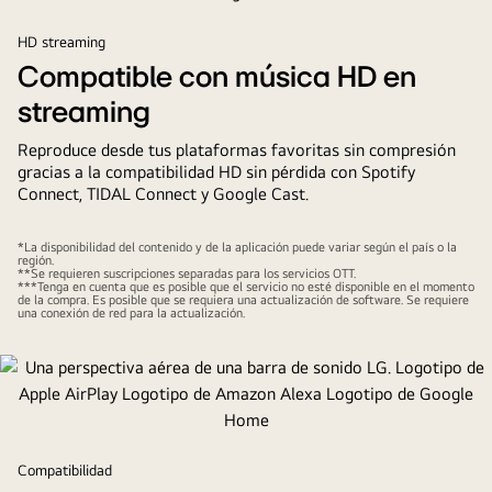
se
muestran
HD streaming
juntos.
Compatible con música HD en
En
streaming
la
pantalla
Reproduce desde tus plataformas favoritas sin compresión
se
gracias a la compatibilidad HD sin pérdida con Spotify
muestra
Connect, TIDAL Connect y Google Cast.
un
juego
*La disponibilidad del contenido y de la aplicación puede variar según el país o la
región.
de
**Se requieren suscripciones separadas para los servicios OTT.
***Tenga en cuenta que es posible que el servicio no esté disponible en el momento
carreras
de la compra. Es posible que se requiera una actualización de software. Se requiere
una conexión de red para la actualización.
de
coches.
Compatibilidad