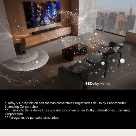
arriba
y
hacia
abajo
desde
la
barra
de
sonido
y
el
televisor,
creando
La
una
barra
*Dolby y Dolby Vision son marcas comerciales registradas de Dolby Laboratories
cúpula
de
Licensing Corporation.
**El símbolo de la doble D es una marca comercial de Dolby Laboratories Licensing
de
sonido
Corporation.
***Imágenes de pantalla simuladas.
sonido
LG,
en
el
el