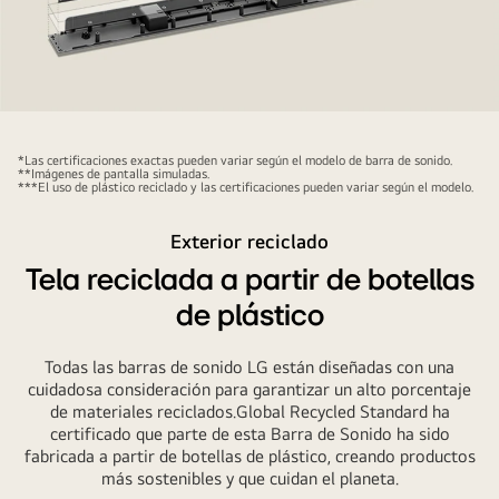
Hay
una
*Las certificaciones exactas pueden variar según el modelo de barra de sonido.
perspectiva
**Imágenes de pantalla simuladas.
***El uso de plástico reciclado y las certificaciones pueden variar según el modelo.
frontal
de
Exterior reciclado
la
Tela reciclada a partir de botellas
barra
de
de plástico
sonido
detrás
Todas las barras de sonido LG están diseñadas con una
cuidadosa consideración para garantizar un alto porcentaje
y
de materiales reciclados.Global Recycled Standard ha
una
certificado que parte de esta Barra de Sonido ha sido
representación
fabricada a partir de botellas de plástico, creando productos
de
más sostenibles y que cuidan el planeta.
marco