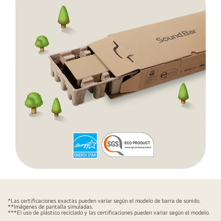
con
la
frase
"Reborn
as
Polyester
Jersey"
debajo.
Una
flecha
del
lado
derecho
apunta
a
El
la
empaque
parte
*Las certificaciones exactas pueden variar según el modelo de barra de sonido.
de
**Imágenes de pantalla simuladas.
izquierda
***El uso de plástico reciclado y las certificaciones pueden variar según el modelo.
la