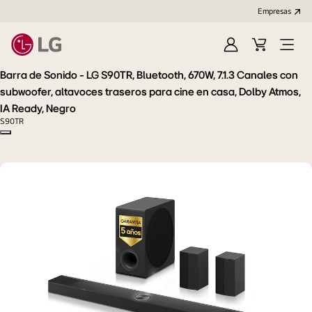
Empresas
Iniciar
Carrito
Open
Sesión
de
Menu
Barra de Sonido - LG S90TR, Bluetooth, 670W, 7.1.3 Canales con
compra
subwoofer, altavoces traseros para cine en casa, Dolby Atmos,
IA Ready, Negro
S90TR
Copy model name