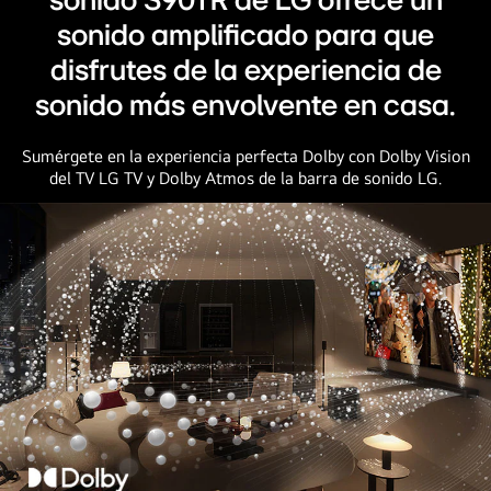
sonido S90TR de LG ofrece un
y
se
sonido amplificado para que
amarillo.
disparan
disfrutes de la experiencia de
hacia
arriba
sonido más envolvente en casa.
y
hacia
Sumérgete en la experiencia perfecta Dolby con Dolby Vision
del TV LG TV y Dolby Atmos de la barra de sonido LG.
adelante
desde
la
barra
de
sonido.
Un
subwoofer
crea
un
efecto
de