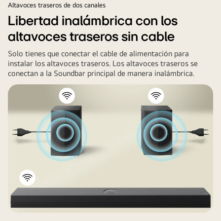
televisor
Altavoces traseros de dos canales
espacio.
LG
Libertad inalámbrica con los
y
altavoces traseros sin cable
un
subwoofer
Solo tienes que conectar el cable de alimentación para
están
instalar los altavoces traseros. Los altavoces traseros se
en
conectan a la Soundbar principal de manera inalámbrica.
la
sala
de
estar
de
un
rascacielos,
tocando
una
actuación
musical.
Ondas