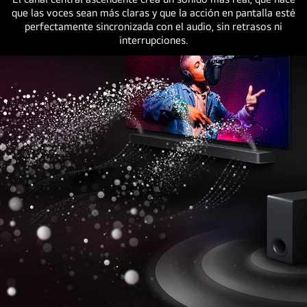
Las
que las voces sean más claras y que la acción en pantalla esté
perfectamente sincronizada con el audio, sin retrasos ni
gotas
interrupciones.
blancas
que
representan
las
ondas
sonoras
se
disparan
hacia
arriba
y
hacia
adelante
desde
la
barra