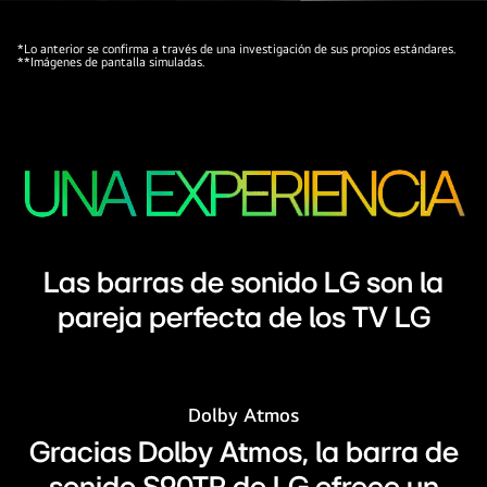
de
LG
sonido,
Soundbar
*Lo anterior se confirma a través de una investigación de sus propios estándares.
ya
y
**Imágenes de pantalla simuladas.
que
LG
el
TV
subwoofer
en
crea
una
un
habitación
efecto
negra
de
interpretando
sonido
Las
una
Las barras de sonido LG son la
desde
palabras
actuación
pareja perfecta de los TV LG
la
“UNA
musical.
parte
EXPERIENCIA”
Gotas
inferior.
en
blancas
un
que
Dolby Atmos
patrón
representan
Gracias Dolby Atmos, la barra de
degradado
ondas
verde
sonoras