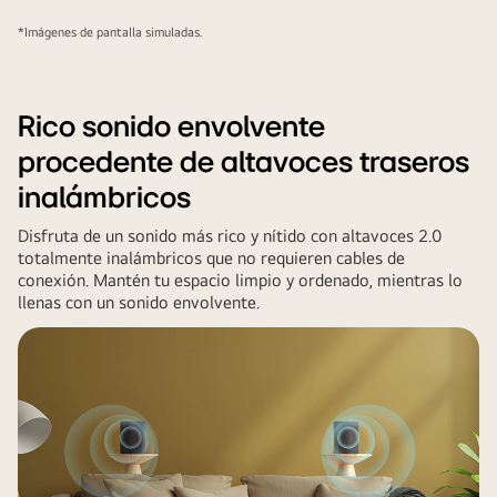
sonoras
*Imágenes de pantalla simuladas.
blancas
formadas
por
gotas
Rico sonido envolvente
se
procedente de altavoces traseros
proyectan
inalámbricos
desde
la
Disfruta de un sonido más rico y nítido con altavoces 2.0
barra
totalmente inalámbricos que no requieren cables de
de
conexión. Mantén tu espacio limpio y ordenado, mientras lo
llenas con un sonido envolvente.
sonido,
recorriendo
el
sofá
y
la
sala
de