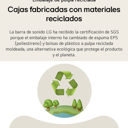
metálico
plástico
Cajas fabricadas con materiales
de
con
la
la
reciclados
barra
palabra
de
"botellas
La barra de sonido LG ha recibido la certificación de SGS
sonido
porque el embalaje interno ha cambiado de espuma EPS
de
con
(poliestireno) y bolsas de plástico a pulpa reciclada
plástico"
moldeada, una alternativa ecológica que protege el producto
las
debajo.
y el planeta.
palabras
Una
"Plástico
flecha
reciclado
del
que
lado
indican
derecho
el
apunta
borde
a
del
un
marco.
símbolo
de
reciclaje