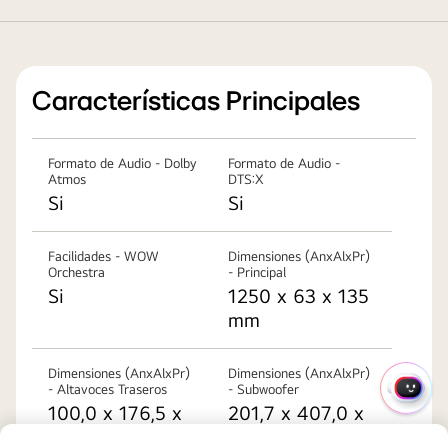
de
barra
una
de
barra
sonido
de
LG
Características Principales
sonido
está
LG
sobre
con
Formato de Audio - Dolby
Formato de Audio -
un
la
Atmos
DTS:X
fondo
frase
Si
Si
beige
"LG
con
Soundbar
Facilidades - WOW
Dimensiones (AnxAlxPr)
árboles
with
Orchestra
- Principal
ilustrados.
Recycled
Si
1250 x 63 x 135
Logotipo
Fabric"
mm
de
debajo.
Energy
Dimensiones (AnxAlxPr)
Dimensiones (AnxAlxPr)
Star
- Altavoces Traseros
- Subwoofer
MENÚ
Logotipo
100,0 x 176,5 x
201,7 x 407,0 x
RÁPI
de
120,0 mm
403,0 mm