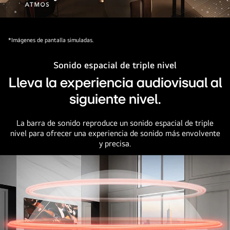
sonido
desde
Una
abajo.
película
*Imágenes de pantalla simuladas.
se
reproduce
Sonido espacial de triple nivel
en
Lleva la experiencia audiovisual al
un
televisor
siguiente nivel.
OLED
LG
La barra de sonido reproduce un sonido espacial de triple
nivel para ofrecer una experiencia de sonido más envolvente
y
y precisa.
una
barra
de
sonido
LG
en
un