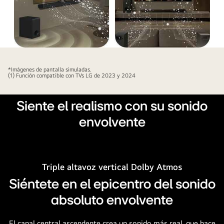
Barra
de
*Imágenes de pantalla simuladas.
sonido
(1) Función compatible con TVs LG de 2023 y 2024
LG
y
Siente el realismo con su sonido
televisor
envolvente
LG
en
una
habitación
Triple altavoz vertical Dolby Atmos
oscura
Siéntete en el epicentro del sonido
tocando
una
absoluto envolvente
actuación
musical.
El canal central ascendente crea un sonido más real, que hace