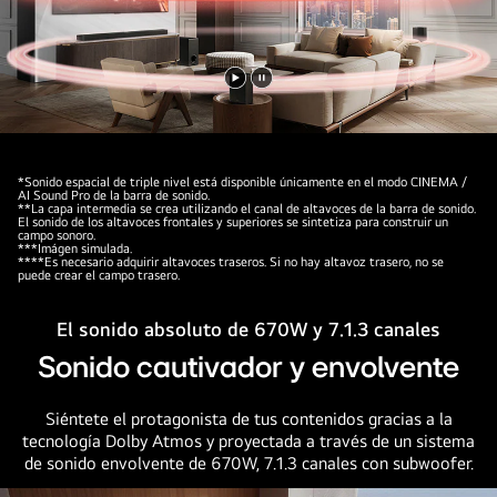
moderno
apartamento
de
la
Reproducir
Pausar
ciudad
vídeo
vídeo
en
una
*Sonido espacial de triple nivel está disponible únicamente en el modo CINEMA /
vista
AI Sound Pro de la barra de sonido.
**La capa intermedia se crea utilizando el canal de altavoces de la barra de sonido.
lateral.
El sonido de los altavoces frontales y superiores se sintetiza para construir un
campo sonoro.
Las
***Imágen simulada.
****Es necesario adquirir altavoces traseros. Si no hay altavoz trasero, no se
perlas
puede crear el campo trasero.
blancas
que
El sonido absoluto de 670W y 7.1.3 canales
representan
Sonido cautivador y envolvente
ondas
sonoras
Siéntete el protagonista de tus contenidos gracias a la
se
tecnología Dolby Atmos y proyectada a través de un sistema
proyectan
de sonido envolvente de 670W, 7.1.3 canales con subwoofer.
hacia