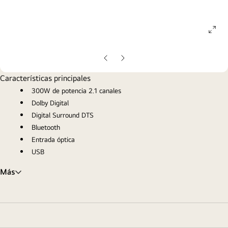
ope
gall
pop
Diapositiva
Diapositiva
anterior
siguiente
Características principales
300W de potencia 2.1 canales
Dolby Digital
Digital Surround DTS
Bluetooth
Entrada óptica
USB
Más