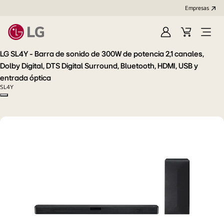
Empresas
Iniciar
Carrito
Open
Sesión
de
Menu
LG SL4Y - Barra de sonido de 300W de potencia 2,1 canales,
compra
Dolby Digital, DTS Digital Surround, Bluetooth, HDMI, USB y
entrada óptica
SL4Y
Copy model name