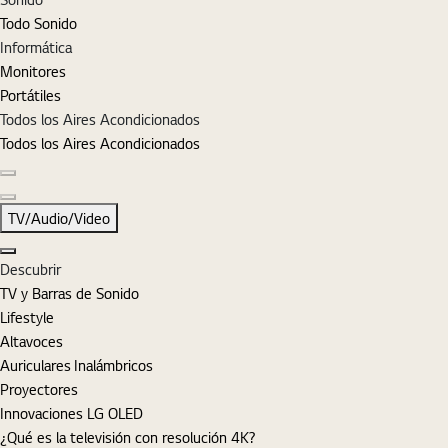
Todo Sonido
Informática
Monitores
Portátiles
Todos los Aires Acondicionados
Todos los Aires Acondicionados
Diapositiva anterior
Diapositiva siguiente
TV/Audio/Video
Cerrar
Descubrir
TV y Barras de Sonido
Lifestyle
Altavoces
Auriculares Inalámbricos
Proyectores
Innovaciones LG OLED
¿Qué es la televisión con resolución 4K?