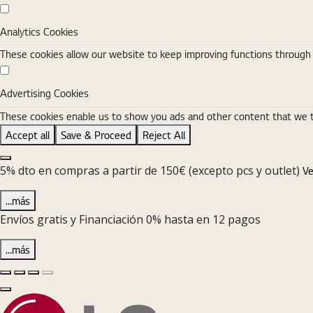
Analytics Cookies
Analytics Cookies
These cookies allow our website to keep improving functions through w
Advertising Cookies
Advertising Cookies
These cookies enable us to show you ads and other content that we thi
Accept all
Save & Proceed
Reject All
Close the Cookie Setting banner
5% dto en compras a partir de 150€ (excepto pcs y outlet)
Ve
…más
Envíos gratis y Financiación 0% hasta en 12 pagos
…más
Diapositiva anterior
Diapositiva siguiente
Pause Carousel
Play Carousel
Cerrar