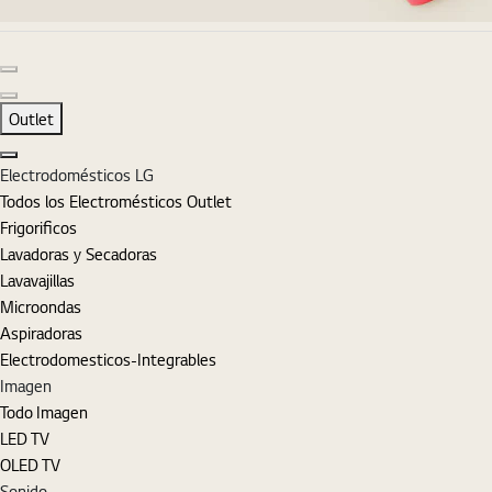
Diapositiva anterior
Diapositiva siguiente
Outlet
Cerrar
Electrodomésticos LG
Todos los Electromésticos Outlet
Frigorificos
Lavadoras y Secadoras
Lavavajillas
Microondas
Aspiradoras
Electrodomesticos-Integrables
Imagen
Todo Imagen
LED TV
OLED TV
Sonido