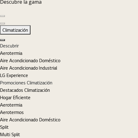
Descubre la gama
Diapositiva anterior
Diapositiva siguiente
Climatización
Cerrar
Descubrir
Aerotermia
Aire Acondicionado Doméstico
Aire Acondicionado Industrial
LG Experience
Promociones Climatización
Destacados Climatización
Hogar Eficiente
Aerotermia
Aerotermos
Aire Acondicionado Doméstico
Split
Multi Split