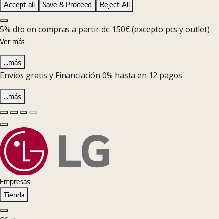
Accept all
Save & Proceed
Reject All
Close the Cookie Setting banner
5% dto en compras a partir de 150€ (excepto pcs y outlet)
Ver más
…más
Envíos gratis y Financiación 0% hasta en 12 pagos
…más
Diapositiva anterior
Diapositiva siguiente
Pause Carousel
Play Carousel
Cerrar
Empresas
Tienda
Cerrar