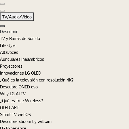
Diapositiva anterior
Diapositiva siguiente
TV/Audio/Video
Cerrar
Descubrir
TV y Barras de Sonido
Lifestyle
Altavoces
Auriculares Inalámbricos
Proyectores
Innovaciones LG OLED
¿Qué es la televisión con resolución 4K?
Descubre QNED evo
Why LG AI TV
¿Qué es True Wireless?
OLED ART
Smart TV webOS
Descubre xboom by will.i.am
LG Experience