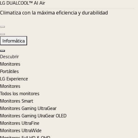
LG DUALCOOL™ AI Air
Climatiza con la máxima eficiencia y durabilidad
Diapositiva anterior
Diapositiva siguiente
Informática
Cerrar
Descubrir
Monitores
Portátiles
LG Experience
Monitores
Todos los monitores
Monitores Smart
Monitores Gaming UltraGear
Monitores Gaming UlraGear OLED
Monitores UltraFine
Monitores UltraWide
Monitores Full HD & QHD