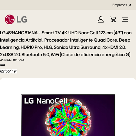
Empresas
Iniciar
Carrito
Open
Sesión
de
Menu
LG 49NANO816NA - Smart TV 4K UHD NanoCell 123 cm (49") con
compra
Inteligencia Artificial, Procesador Inteligente Quad Core, Deep
Learning, HDR10 Pro, HLG, Sonido Ultra Surround, 4xHDMI 2.0,
2xUSB 2.0, Bluetooth 5.0, WiFi [Clase de eficiencia energética G]
49NANO816NA
Copy model name
65"
55"
49"