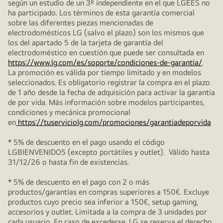
según un estudio de un 3º independiente en el que LGEES no
ha participado. Los términos de esta garantía comercial
sobre las diferentes piezas mencionadas de
electrodomésticos LG (salvo el plazo) son los mismos que
los del apartado 5 de la tarjeta de garantía del
electrodoméstico en cuestión que puede ser consultada en
https://www.lg.com/es/soporte/condiciones-de-garantia/
.
La promoción es válida por tiempo limitado y en modelos
seleccionados. Es obligatorio registrar la compra en el plazo
de 1 año desde la fecha de adquisición para activar la garantía
de por vida. Más información sobre modelos participantes,
condiciones y mecánica promocional
en
https://tuserviciolg.com/promociones/garantiadeporvida
* 5% de descuento en el pago usando el código
LGBIENVENIDO5 (excepto portátiles y outlet). Válido hasta
31/12/26 o hasta fin de existencias.
* 5% de descuento en el pago con 2 o más
productos/garantías en compras superiores a 150€. Excluye
productos cuyo precio sea inferior a 150€, setup gaming,
accesorios y outlet. Limitada a la compra de 3 unidades por
cada usuario. En caso de excederse, LG se reserva el derecho