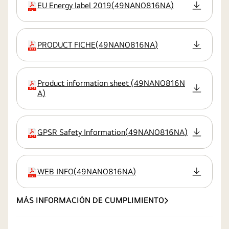
EU Energy label 2019
(
49NANO816NA
)
extensión:pdf
PRODUCT FICHE
(
49NANO816NA
)
extensión:pdf
Product information sheet
(
49NANO816N
extensión:pdf
A
)
GPSR Safety Information
(
49NANO816NA
)
extensión:pdf
WEB INFO
(
49NANO816NA
)
extensión:pdf
MÁS INFORMACIÓN DE CUMPLIMIENTO