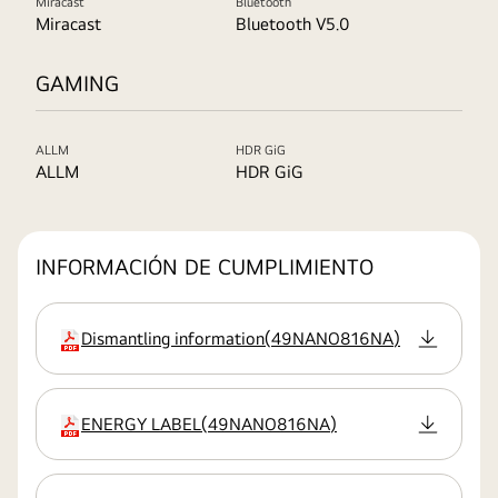
Miracast
Bluetooth
Miracast
Bluetooth V5.0
GAMING
ALLM
HDR GiG
ALLM
HDR GiG
INFORMACIÓN DE CUMPLIMIENTO
Dismantling information
(
49NANO816NA
)
extensión:pdf
ENERGY LABEL
(
49NANO816NA
)
extensión:pdf