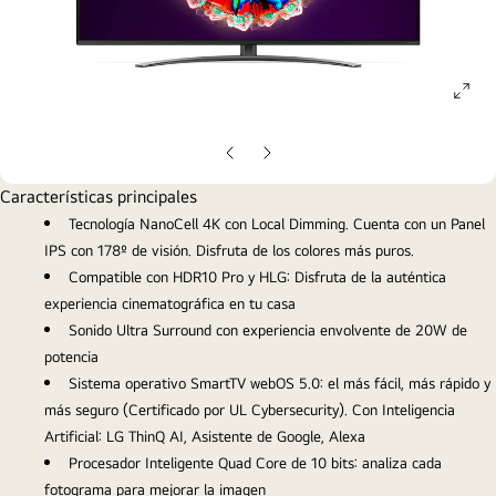
ope
gall
pop
Diapositiva
Diapositiva
anterior
siguiente
Características principales
Tecnología NanoCell 4K con Local Dimming. Cuenta con un Panel
IPS con 178º de visión. Disfruta de los colores más puros.
Compatible con HDR10 Pro y HLG: Disfruta de la auténtica
experiencia cinematográfica en tu casa
Sonido Ultra Surround con experiencia envolvente de 20W de
potencia
Sistema operativo SmartTV webOS 5.0: el más fácil, más rápido y
más seguro (Certificado por UL Cybersecurity). Con Inteligencia
Artificial: LG ThinQ AI, Asistente de Google, Alexa
Procesador Inteligente Quad Core de 10 bits: analiza cada
fotograma para mejorar la imagen