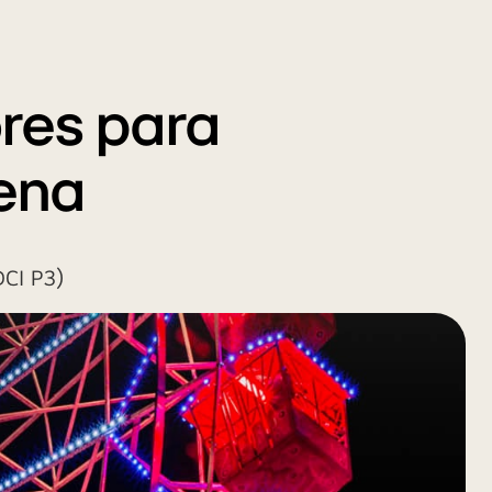
ores para
cena
DCI P3)