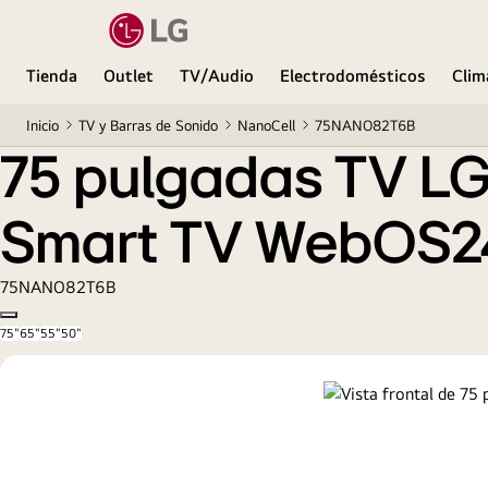
75 pulgadas TV LG NANOCELL 4K serie AI NANO
Tienda
Outlet
TV/Audio
Electrodomésticos
Clim
Inicio
TV y Barras de Sonido
NanoCell
75NANO82T6B
75 pulgadas TV LG
Smart TV WebOS2
75NANO82T6B
Copy model name
75"
65"
55"
50"