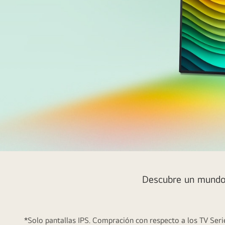
Texturas
arremolinadas
Descubre un mundo l
con
los
colores
del
*Solo pantallas IPS. Compración con respecto a los TV Seri