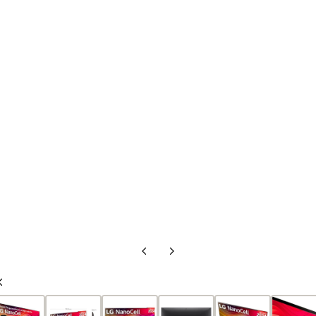
Diapositiva
Diapositiva
anterior
siguiente
Diapositiva
anterior