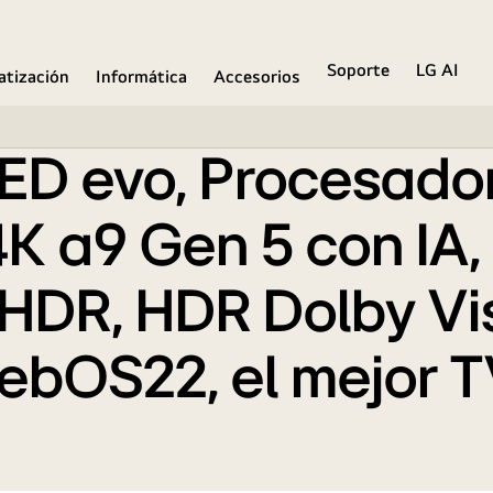
Soporte
LG AI
atización
Informática
Accesorios
ED evo, Procesador
K a9 Gen 5 con IA,
HDR, HDR Dolby Vis
ebOS22, el mejor 