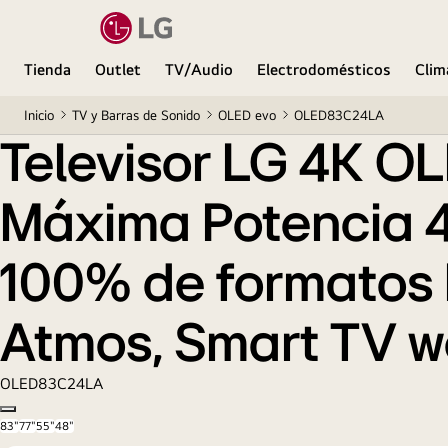
Tienda
Outlet
TV/Audio
Electrodomésticos
Clim
Inicio
TV y Barras de Sonido
OLED evo
OLED83C24LA
Televisor LG 4K OL
Máxima Potencia 4
100% de formatos 
Atmos, Smart TV w
OLED83C24LA
Copy model name
83"
77"
55"
48"