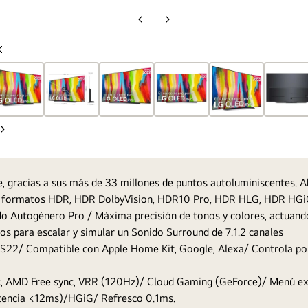
Diapositiva
Diapositiva
anterior
siguiente
Diapositiva
anterior
Diapositiva
siguiente
lle, gracias a sus más de 33 millones de puntos autoluminiscentes
 de formatos HDR, HDR DolbyVision, HDR10 Pro, HDR HLG, HDR HGiG
 Autogénero Pro / Máxima precisión de tonos y colores, actuand
etos para escalar y simular un Sonido Surround de 7.1.2 canales
S22/ Compatible con Apple Home Kit, Google, Alexa/ Controla por v
ync, AMD Free sync, VRR (120Hz)/ Cloud Gaming (GeForce)/ Menú 
tencia <12ms)/HGiG/ Refresco 0.1ms.