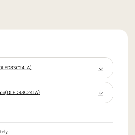
OLED83C24LA
)
ion
(
OLED83C24LA
)
tely.