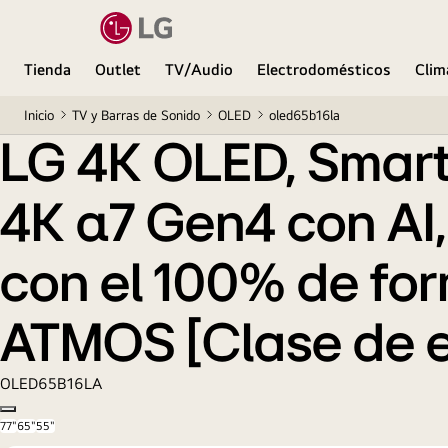
Tienda
Outlet
TV/Audio
Electrodomésticos
Clim
Inicio
TV y Barras de Sonido
OLED
oled65b16la
LG 4K OLED, Smart
4K α7 Gen4 con AI,
con el 100% de fo
ATMOS [Clase de e
OLED65B16LA
Copy model name
77"
65"
55"