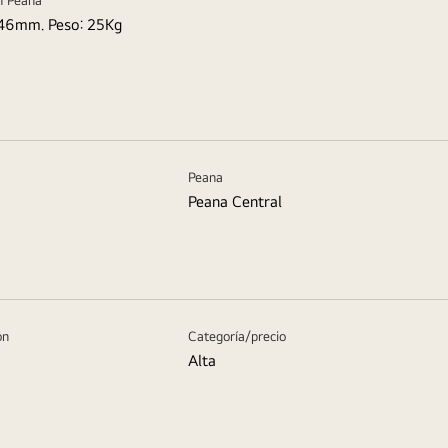
n Peana
6mm. Peso: 25Kg
Peana
Peana Central
ón
Categoría/precio
Alta