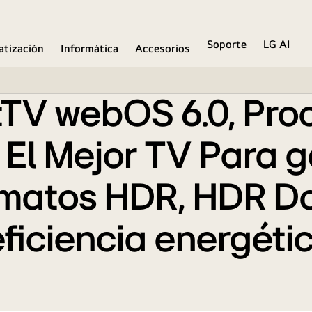
Soporte
LG AI
atización
Informática
Accesorios
TV webOS 6.0, Proc
 El Mejor TV Para 
rmatos HDR, HDR Do
ficiencia energéti