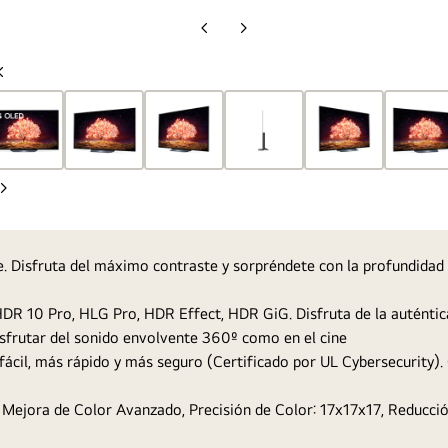
Diapositiva
Diapositiva
anterior
siguiente
Diapositiva
anterior
Diapositiva
siguiente
le. Disfruta del máximo contraste y sorpréndete con la profundidad 
R 10 Pro, HLG Pro, HDR Effect, HDR GiG. Disfruta de la auténtica
frutar del sonido envolvente 360º como en el cine
l, más rápido y más seguro (Certificado por UL Cybersecurity). Co
, Mejora de Color Avanzado, Precisión de Color: 17x17x17, Reducc