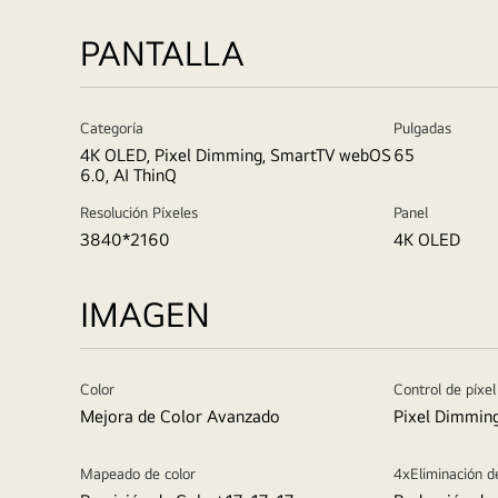
PANTALLA
Categoría
Pulgadas
4K OLED, Pixel Dimming, SmartTV webOS
65
6.0, AI ThinQ
Resolución Píxeles
Panel
3840*2160
4K OLED
IMAGEN
Color
Control de píxel
Mejora de Color Avanzado
Pixel Dimmin
Mapeado de color
4xEliminación d