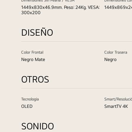
Dimensiones Sin Peana / VESA
Dimensiones co
1449x830x46.9mm. Peso: 24Kg. VESA:
1449x869x24
300x200
DISEÑO
Color Frontal
Color Trasera
Negro Mate
Negro
OTROS
Tecnología
Smart/Resoluci
OLED
SmartTV 4K
SONIDO