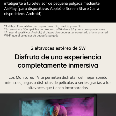
inteligente a tu televisor de pequeña pulgada mediante
AirPlay (para dispositivos Apple) o Screen Share (para
dispositivos Android).
*AirPlay : Compatible con dispositivos iOS, iPadOS y macOS.
*Screen share : Compatible con Android o Windows 8.1 y versiones posteriores.
*Al usar dispositivos Android, el dispositivo debe estar conectado a la misma red
Wi-Fi que el televisor de pequeña pulgada
2 altavoces estéreo de 5W
Disfruta de una experiencia
completamente inmersiva
Los Monitores TV te permiten disfrutar del mejor sonido
mientras juegas o disfrutas de películas o series gracias a los
altavoces que tienen incorporados.