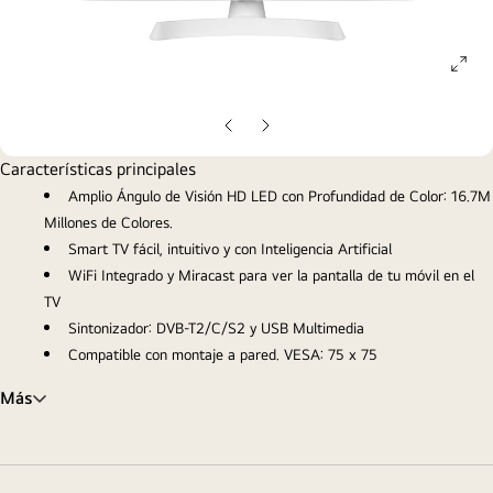
ope
gall
pop
Diapositiva
Diapositiva
anterior
siguiente
Características principales
Amplio Ángulo de Visión HD LED con Profundidad de Color: 16.7M
Millones de Colores.
Smart TV fácil, intuitivo y con Inteligencia Artificial
WiFi Integrado y Miracast para ver la pantalla de tu móvil en el
TV
Sintonizador: DVB-T2/C/S2 y USB Multimedia
Compatible con montaje a pared. VESA: 75 x 75
Más