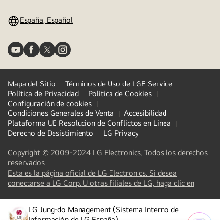
España, Español
Mapa del Sitio
Términos de Uso de LGE Service
Política de Privacidad
Política de Cookies
Configuración de cookies
Condiciones Generales de Venta
Accesibilidad
Plataforma UE Resolucion de Conflictos en Linea
Derecho de Desistimiento
LG Privacy
Copyright © 2009-2024 LG Electronics. Todos los derechos
reservados
Esta es la página oficial de LG Electronics. Si desea
(
opens
conectarse a LG Corp. U otras filiales de LG, haga clic en
in
a
LG Jung-do Management (Sistema Interno de
new
(
opens
Información de LG España)