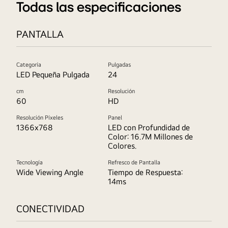
Todas las especificaciones
de
montaje
PANTALLA
en
pared
Categoría
Pulgadas
LED Pequeña Pulgada
24
cm
Resolución
60
HD
Resolución Píxeles
Panel
1366x768
LED con Profundidad de
Color: 16.7M Millones de
Colores.
Tecnología
Refresco de Pantalla
Wide Viewing Angle
Tiempo de Respuesta:
14ms
CONECTIVIDAD