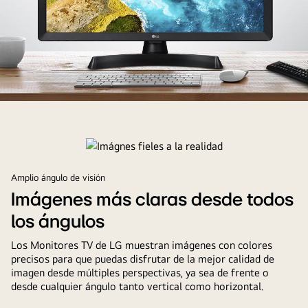
Disfruta
de
la
mejor
combinación
Amplio ángulo de visión
entre
Imágenes más claras desde todos
un
los ángulos
TV
y
Los Monitores TV de LG muestran imágenes con colores
un
precisos para que puedas disfrutar de la mejor calidad de
imagen desde múltiples perspectivas, ya sea de frente o
monitor
desde cualquier ángulo tanto vertical como horizontal.
con
LG.