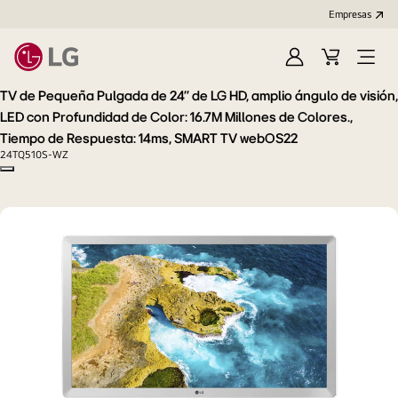
Empresas
Iniciar
Carrito
Open
Sesión
de
Menu
TV de Pequeña Pulgada de 24'' de LG HD, amplio ángulo de visión,
compra
LED con Profundidad de Color: 16.7M Millones de Colores.,
Tiempo de Respuesta: 14ms, SMART TV webOS22
24TQ510S-WZ
Copy model name