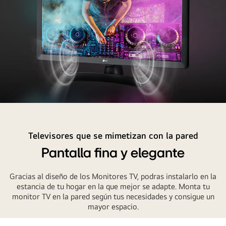
Experiencia
completamente
inmersiva
Televisores que se mimetizan con la pared
gracias
Pantalla fina y elegante
a
los
Gracias al diseño de los Monitores TV, podras instalarlo en la
altavoces
estancia de tu hogar en la que mejor se adapte. Monta tu
integrados
monitor TV en la pared según tus necesidades y consigue un
2
mayor espacio.
x