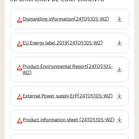
Dismantling information
(
24TQ510S-WZ
)
extensión:pdf
EU Energy label 2019
(
24TQ510S-WZ
)
extensión:pdf
Product Environmental Report
(
24TQ510S-
extensión:pdf
WZ
)
External Power supply ErP
(
24TQ510S-WZ
)
extensión:pdf
Product information sheet
(
24TQ510S-WZ
)
extensión:pdf