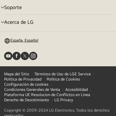
Soporte
Alternar
menú
Acerca de LG
Alternar
menú
España, Español
Mapa del Sitio
Términos de Uso de LGE Service
Política de Privacidad
Política de Cookies
Configuración de cookies
Condiciones Generales de Venta
Accesibilidad
Plataforma UE Resolucion de Conflictos en Linea
Derecho de Desistimiento
LG Privacy
Copyright © 2009-2024 LG Electronics. Todos los derechos
reservados