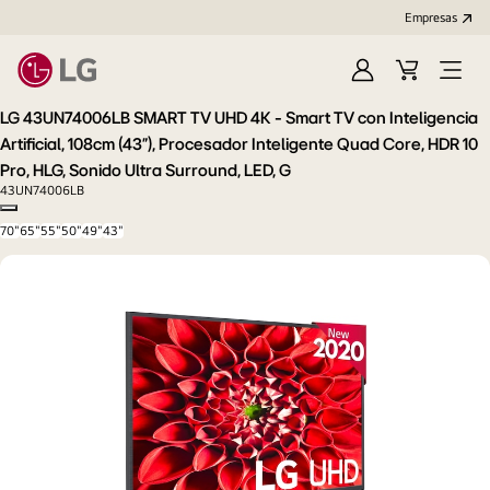
Empresas
Iniciar
Carrito
Open
Sesión
de
Menu
LG 43UN74006LB SMART TV UHD 4K - Smart TV con Inteligencia
compra
Artificial, 108cm (43"), Procesador Inteligente Quad Core, HDR 10
Pro, HLG, Sonido Ultra Surround, LED, G
43UN74006LB
Copy model name
70"
65"
55"
50"
49"
43"