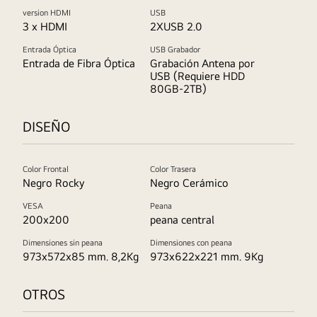
version HDMI
USB
3 x HDMI
2XUSB 2.0
Entrada Óptica
USB Grabador
Entrada de Fibra Óptica
Grabación Antena por
USB (Requiere HDD
80GB-2TB)
DISEÑO
Color Frontal
Color Trasera
Negro Rocky
Negro Cerámico
VESA
Peana
200x200
peana central
Dimensiones sin peana
Dimensiones con peana
973x572x85 mm. 8,2Kg
973x622x221 mm. 9Kg
OTROS