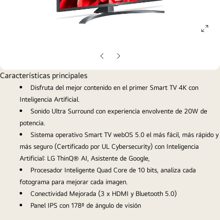
ope
gall
pop
Diapositiva
Diapositiva
anterior
siguiente
Características principales
Disfruta del mejor contenido en el primer Smart TV 4K con
Inteligencia Artificial.
Sonido Ultra Surround con experiencia envolvente de 20W de
potencia.
Sistema operativo Smart TV webOS 5.0 el más fácil, más rápido y
más seguro (Certificado por UL Cybersecurity) con Inteligencia
Artificial: LG ThinQ® AI, Asistente de Google,
Procesador Inteligente Quad Core de 10 bits, analiza cada
fotograma para mejorar cada imagen.
Conectividad Mejorada (3 x HDMI y Bluetooth 5.0)
Panel IPS con 178º de ángulo de visión