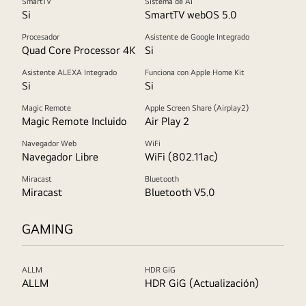
SmartTV
Sistema de AI
Si
SmartTV webOS 5.0
Procesador
Asistente de Google Integrado
Quad Core Processor 4K
Si
Asistente ALEXA Integrado
Funciona con Apple Home Kit
Si
Si
Magic Remote
Apple Screen Share (Airplay2)
Magic Remote Incluido
Air Play 2
Navegador Web
WiFi
Navegador Libre
WiFi (802.11ac)
Miracast
Bluetooth
Miracast
Bluetooth V5.0
GAMING
ALLM
HDR GiG
ALLM
HDR GiG (Actualización)