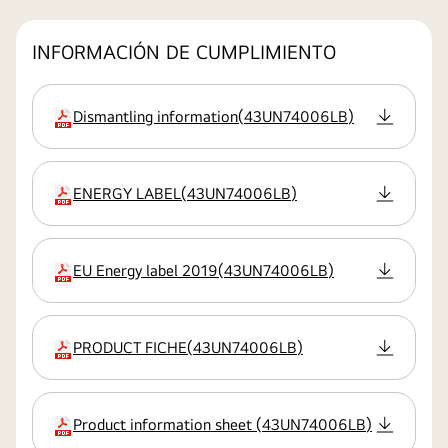
INFORMACIÓN DE CUMPLIMIENTO
Dismantling information
(
43UN74006LB
)
extensión:pdf
ENERGY LABEL
(
43UN74006LB
)
extensión:pdf
EU Energy label 2019
(
43UN74006LB
)
extensión:pdf
PRODUCT FICHE
(
43UN74006LB
)
extensión:pdf
Product information sheet
(
43UN74006LB
)
extensión:pdf